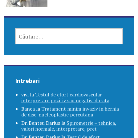
CAUTĂ
DUPĂ:
Intrebari
vivi
la
Testul de efort cardiovascular –
interpretare pozitiv sau negativ, durata
Banca
la
Tratament minim invaziv in hernia
de disc-nucleoplastie percutana
Dr. Benteu Darius
la
Spirometrie – tehnica,
valori normale, interpretare, pret
Dr. Benteu Darius
la
Testul de efort