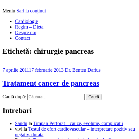
Meniu
Sari la conținut
Alimentatia sa iti fie medicatia
DrBendo.ro
Cardiologie
Regim – Dieta
Despre noi
Contact
Etichetă: chirurgie pancreas
7 aprilie 2011
17 februarie 2013
Dr. Benteu Darius
Tratament cancer de pancreas
Caută după:
Intrebari
Sandu
la
Timpan Perforat – cauze, evolutie, complicatii
vivi
la
Testul de efort cardiovascular – interpretare pozitiv sau
negativ, durata