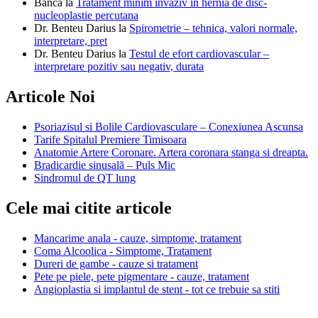
Banca
la
Tratament minim invaziv in hernia de disc-
nucleoplastie percutana
Dr. Benteu Darius
la
Spirometrie – tehnica, valori normale,
interpretare, pret
Dr. Benteu Darius
la
Testul de efort cardiovascular –
interpretare pozitiv sau negativ, durata
Articole Noi
Psoriazisul si Bolile Cardiovasculare – Conexiunea Ascunsa
Tarife Spitalul Premiere Timisoara
Anatomie Artere Coronare. Artera coronara stanga si dreapta.
Bradicardie sinusală – Puls Mic
Sindromul de QT lung
Cele mai citite articole
Mancarime anala - cauze, simptome, tratament
Coma Alcoolica - Simptome, Tratament
Dureri de gambe - cauze si tratament
Pete pe piele, pete pigmentare - cauze, tratament
Angioplastia si implantul de stent - tot ce trebuie sa stiti