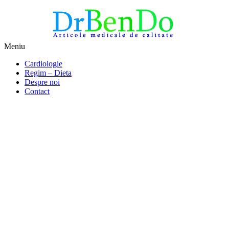
Sari
Meniu
la
Alimentatia sa iti fie medicatia
DrBendo.ro
Cardiologie
conținut
Regim – Dieta
Despre noi
Contact