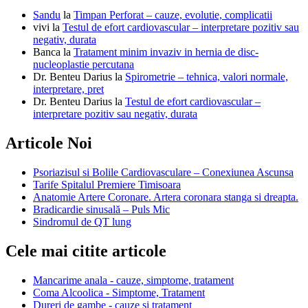
Sandu
la
Timpan Perforat – cauze, evolutie, complicatii
vivi
la
Testul de efort cardiovascular – interpretare pozitiv sau
negativ, durata
Banca
la
Tratament minim invaziv in hernia de disc-
nucleoplastie percutana
Dr. Benteu Darius
la
Spirometrie – tehnica, valori normale,
interpretare, pret
Dr. Benteu Darius
la
Testul de efort cardiovascular –
interpretare pozitiv sau negativ, durata
Articole Noi
Psoriazisul si Bolile Cardiovasculare – Conexiunea Ascunsa
Tarife Spitalul Premiere Timisoara
Anatomie Artere Coronare. Artera coronara stanga si dreapta.
Bradicardie sinusală – Puls Mic
Sindromul de QT lung
Cele mai citite articole
Mancarime anala - cauze, simptome, tratament
Coma Alcoolica - Simptome, Tratament
Dureri de gambe - cauze si tratament