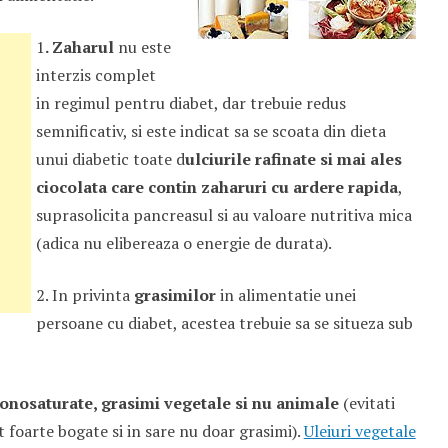
1
. Zaharul
nu este
interzis complet
in regimul pentru diabet, dar trebuie redus
semnificativ, si este indicat sa se scoata din dieta
unui diabetic toate d
ulciurile rafinate s
i mai ales
ciocolata care contin zaharuri cu ardere rapida
,
suprasolicita pancreasul si au valoare nutritiva mica
(adica nu elibereaza o energie de durata).
2. In privinta
grasimilor
in alimentatie unei
persoane cu diabet, acestea trebuie sa se situeza sub
nosaturate, grasimi vegetale si nu animale
(evitati
t foarte bogate si in sare nu doar grasimi).
Uleiuri vegetale