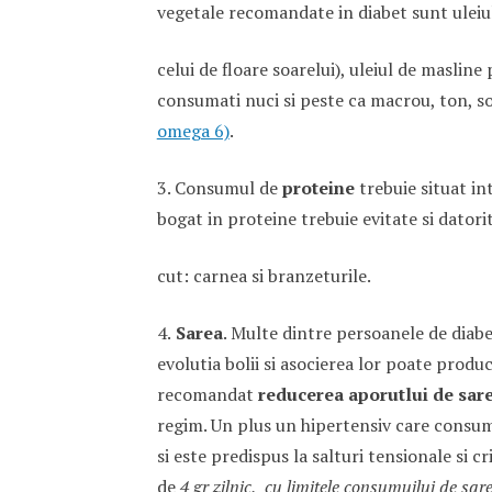
vegetale recomandate in diabet sunt uleiu
celui de floare soarelui), uleiul de maslin
consumati nuci si peste ca macrou, ton, so
omega 6)
.
3. Consumul de
proteine
trebuie situat in
bogat in proteine trebuie evitate si datori
cut: carnea si branzeturile.
4.
Sarea
. Multe dintre persoanele de diabe
evolutia bolii si asocierea lor poate produ
recomandat
reducerea aporutlui de sare
regim. Un plus un hipertensiv care cons
si este predispus la salturi tensionale si c
de
4 gr zilnic, cu limitele consumuilui de sar