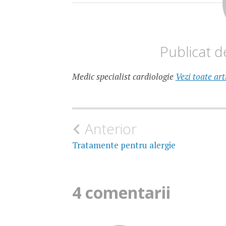
DIETA
DIABET
Publicat 
DULCIURI
DIABET
Medic specialist cardiologie
Vezi toate art
REGIM
DIABET
ZAHARUL
SI
Navigare
Anterior
DIABETUL
în
Tratamente pentru alergie
articole
4 comentarii