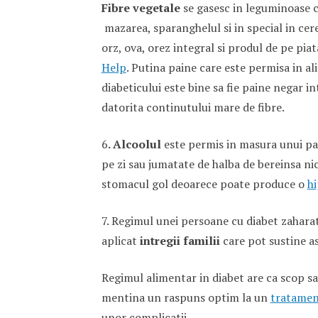
Fibre vegetale
se gasesc in leguminoase c
mazarea, sparanghelul si in special in cere
orz, ova, orez integral si produl de pe piat
Help
. Putina paine care este permisa in al
diabeticului este bine sa fie paine negar i
datorita continutului mare de fibre.
6
. Alcoolul
este permis in masura unui pa
pe zi sau jumatate de halba de bereinsa ni
stomacul gol deoarece poate produce o
h
7. Regimul unei persoane cu diabet zaharat
aplicat
intregii familii
care pot sustine as
Regimul alimentar in diabet are ca scop sa
mentina un raspuns optim la un
tratame
unor complicatii.