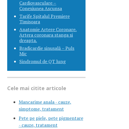
Cardiovasculare –
Conexiunea Ascunsa
Tarife Spitalul Premiere
Timisoara
Anatomie Artere Coronare.
Artera coronara stanga si
dreapta.
Bradicardie sinusală – Puls
Mic
Sindromul de QT lung
Cele mai citite articole
Mancarime anala - cauze,
simptome, tratament
Pete pe piele, pete pigmentare
- cauze, tratament