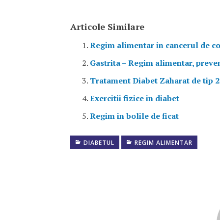
Articole Similare
Regim alimentar in cancerul de c
Gastrita – Regim alimentar, preven
Tratament Diabet Zaharat de tip 2
Exercitii fizice in diabet
Regim in bolile de ficat
DIABETUL
REGIM ALIMENTAR
ALCOOL
SI
DIABET
ALIMENTE
DIABET
DIABET