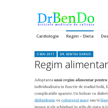
Alimentatia sa iti fie medicatia
DrBendo.ro
Sari
Cardiologie
Regim – Dieta
Des
la
conținut
5 MAI 2011
DR. BENTEU DARIUS
Regim alimentar
Adoptarea
unui regim alimentar pentru
individualizata in functie de stadiul bolii, fa
complicatiile aparute. Un bolnav cu diabet
dislipidemie
cu
colesterol mare
sau/si
hipe
impun si ele schimbari in stilu de viata si i