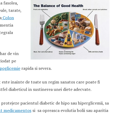
a fasolea,
ale, tarate,
a
Colon
imentia
ntegrala
har de vin
ciodat pe
ipoglicemie
rapida si severa.
 este inainte de toate un regim sanatos care poate fi
tfel diabeticul in sustinerea unei diete adecvate.
 protejeze pacientul diabetic de hipo sau hiperglicemii, sa
nt medicamentos
si sa opreasca evolutia bolii sau aparitia