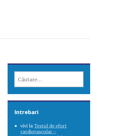
CAUTĂ
DUPĂ:
Intrebari
vivi
la
Testul de efort
cardiovascular –