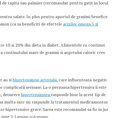
l de rapita sau palmier (recomandat pentru gatit in locul
e pentru salate. In plus pentru aportul de grasimi benefice
mon (ca sa beneficiti de efectele
acizilor omega 3 si
tre 10 si 20% din dieta in diabet. Alimentele cu continut
ta continutului mare de grasimi si aoprtului caloric cres
t au si
hipertensiune arteriala
, care influenteaza negativ
ce complicatii serioase. La o persoana hipertensiva ii este
,
deoarece
hipertensiunea
raspunde bine la acest tip de
uma multa sare nu raspunde la tratamentul medicamentos
rize hipertensive grave. Sarea este recomandat sa fie in jur
e intre 2,5 grame si 6 grame.