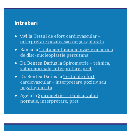
Intrebari
vivi
la
Testul de efort cardiovascular –
interpretare pozitiv sau negativ, durata
Banca
la
Tratament minim invaziv in hernia
de disc-nucleoplastie percutana
Dr. Benteu Darius
la
Spirometrie – tehnica,
valori normale, interpretare, pret
Dr. Benteu Darius
la
Testul de efort
cardiovascular – interpretare pozitiv sau
negativ, durata
Agela
la
Spirometrie – tehnica, valori
normale, interpretare, pret