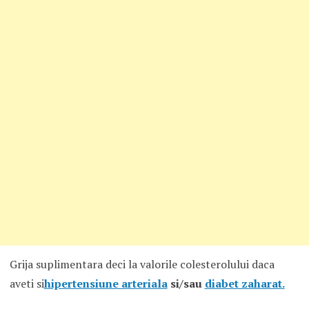
Grija suplimentara deci la valorile colesterolului daca
aveti si
hipertensiune arteriala
si/sau
diabet zaharat.