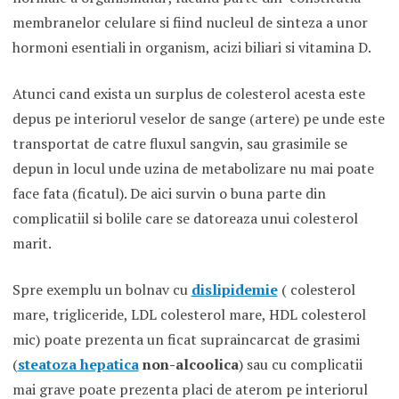
membranelor celulare si fiind nucleul de sinteza a unor
hormoni esentiali in organism, acizi biliari si vitamina D.
Atunci cand exista un surplus de colesterol acesta este
depus pe interiorul veselor de sange (artere) pe unde este
transportat de catre fluxul sangvin, sau grasimile se
depun in locul unde uzina de metabolizare nu mai poate
face fata (ficatul). De aici survin o buna parte din
complicatiil si bolile care se datoreaza unui colesterol
marit.
Spre exemplu un bolnav cu
dislipidemie
( colesterol
mare, trigliceride, LDL colesterol mare, HDL colesterol
mic) poate prezenta un ficat supraincarcat de grasimi
(
steatoza hepatica
non-alcoolica
) sau cu complicatii
mai grave poate prezenta placi de aterom pe interiorul