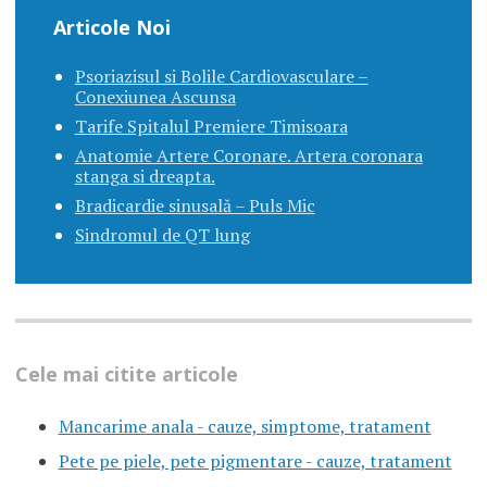
Articole Noi
Psoriazisul si Bolile Cardiovasculare –
Conexiunea Ascunsa
Tarife Spitalul Premiere Timisoara
Anatomie Artere Coronare. Artera coronara
stanga si dreapta.
Bradicardie sinusală – Puls Mic
Sindromul de QT lung
Cele mai citite articole
Mancarime anala - cauze, simptome, tratament
Pete pe piele, pete pigmentare - cauze, tratament