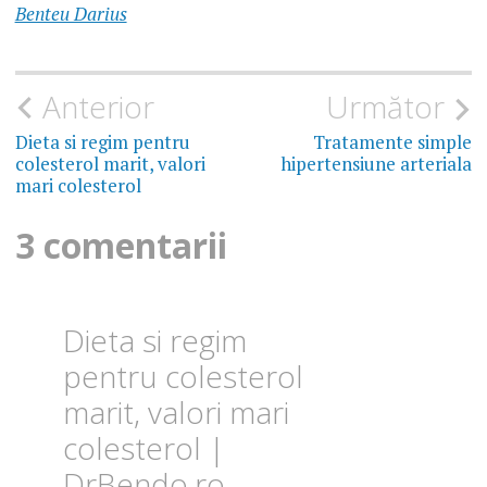
TOTAL
Benteu Darius
HDL
Navigare
Anterior
Următor
LDL
în
Dieta si regim pentru
Tratamente simple
colesterol marit, valori
hipertensiune arteriala
articole
mari colesterol
3 comentarii
Dieta si regim
pentru colesterol
marit, valori mari
colesterol |
DrBendo.ro