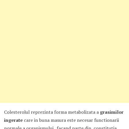
Colesterolul reprezinta forma metabolizata a
grasimilor
ingerate
care in buna masura este necesar functionarii
normale a organismului , facand parte din constitutia