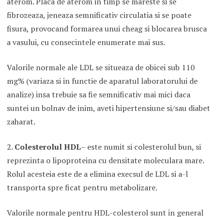
aterom. Placa de aterom in timp se mareste si se
fibrozeaza, jeneaza semnificativ circulatia si se poate
fisura, provocand formarea unui cheag si blocarea brusca
a vasului, cu consecintele enumerate mai sus.
Valorile normale ale LDL se situeaza de obicei sub 110
mg% (variaza si in functie de aparatul laboratorului de
analize) insa trebuie sa fie semnificativ mai mici daca
suntei un bolnav de inim, aveti hipertensiune si/sau diabet
zaharat.
2.
Colesterolul HDL
– este numit si colesterolul bun, si
reprezinta o lipoproteina cu densitate moleculara mare.
Rolul acesteia este de a elimina execsul de LDL si a-l
transporta spre ficat pentru metabolizare.
Valorile normale pentru HDL-colesterol sunt in general