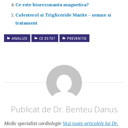
Ce este biorezonanta magnetica?
Colesterol si Trigliceride Marite – semne si
tratament
ANALIZE
ANALIZE
CE ESTE?
PREVENTIE
COLESTEROL
COLESTEROL
HDL
COLESTEROL
LDL
COLESTEROL
MARIT
Publicat de
Dr. Benteu Darius
COLESTEROL
SERIC
Medic specialist cardiologie
Vezi toate articolele lui Dr.
COLESTEROL