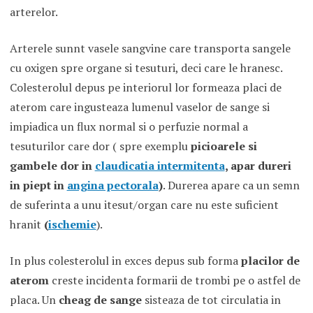
arterelor.
Arterele sunnt vasele sangvine care transporta sangele
cu oxigen spre organe si tesuturi, deci care le hranesc.
Colesterolul depus pe interiorul lor formeaza placi de
aterom care ingusteaza lumenul vaselor de sange si
impiadica un flux normal si o perfuzie normal a
tesuturilor care dor ( spre exemplu
picioarele si
gambele dor in
claudicatia intermitenta
, apar dureri
in piept in
angina pectorala
)
. Durerea apare ca un semn
de suferinta a unu itesut/organ care nu este suficient
hranit
(
ischemie
).
In plus colesterolul in exces depus sub forma
placilor de
aterom
creste incidenta formarii de trombi pe o astfel de
placa. Un
cheag de sange
sisteaza de tot circulatia in