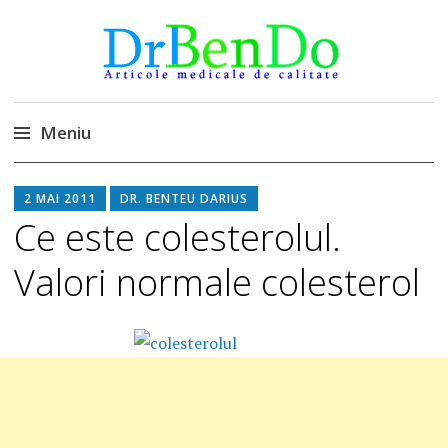
DrBendo.ro
Alimentatia sa iti fie medicatia
Meniu
Sari
2 MAI 2011
DR. BENTEU DARIUS
la
Ce este colesterolul.
conținut
Valori normale colesterol