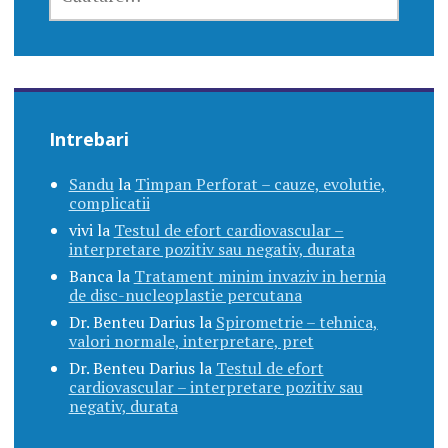
DUPĂ:
Intrebari
Sandu
la
Timpan Perforat – cauze, evolutie,
complicatii
vivi
la
Testul de efort cardiovascular –
interpretare pozitiv sau negativ, durata
Banca
la
Tratament minim invaziv in hernia
de disc-nucleoplastie percutana
Dr. Benteu Darius
la
Spirometrie – tehnica,
valori normale, interpretare, pret
Dr. Benteu Darius
la
Testul de efort
cardiovascular – interpretare pozitiv sau
negativ, durata