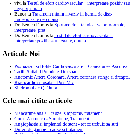
vivi
la
Testul de efort cardiovascular – interpretare pozitiv sau
negativ, durata
Banca
la
Tratament minim invaziv in hernia de disc-
nucleoplastie percutana
Dr. Benteu Darius
la
Spirometrie – tehnica, valori normale,
interpretare, pret
Dr. Benteu Darius
la
Testul de efort cardiovascular –
interpretare pozitiv sau negativ, durata
Articole Noi
Psoriazisul si Bolile Cardiovasculare – Conexiunea Ascunsa
Tarife Spitalul Premiere Timisoara
Anatomie Artere Coronare. Artera coronara stanga si dreapta.
Bradicardie sinusală – Puls Mic
Sindromul de QT lung
Cele mai citite articole
Mancarime anala - cauze, simptome, tratament
Coma Alcoolica - Simptome, Tratament
Angioplastia si implantul de stent - tot ce trebuie sa stiti
Dureri de gambe - cauze si tratament