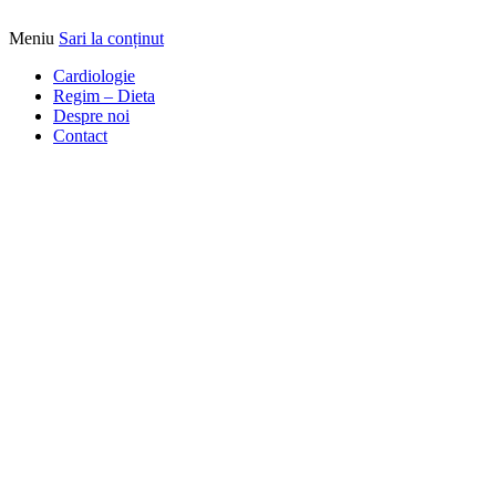
Meniu
Sari la conținut
Alimentatia sa iti fie medicatia
DrBendo.ro
Cardiologie
Regim – Dieta
Despre noi
Contact