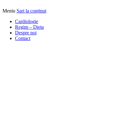
Meniu
Sari la conținut
Alimentatia sa iti fie medicatia
DrBendo.ro
Cardiologie
Regim – Dieta
Despre noi
Contact