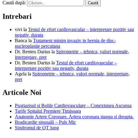
Caută după:
Intrebari
vivi
la
Testul de efort cardiovascular – interpretare pozitiv sau
negativ, durata
Banca
la
Tratament minim invaziv in hernia de disc-
nucleoplastie percutana
Dr. Benteu Darius
la
Spirometrie – tehnica, valori normale,
interpretare, pret
Dr. Benteu Darius
la
Testul de efort cardiovascular –
interpretare pozitiv sau negativ, durata
Agela
la
Spirometrie – tehnica, valori normale, interpretare,
pret
Articole Noi
Psoriazisul si Bolile Cardiovasculare – Conexiunea Ascunsa
Tarife Spitalul Premiere Timisoara
Anatomie Artere Coronare. Artera coronara stanga si dreapta.
Bradicardie sinusală – Puls Mic
Sindromul de QT lung