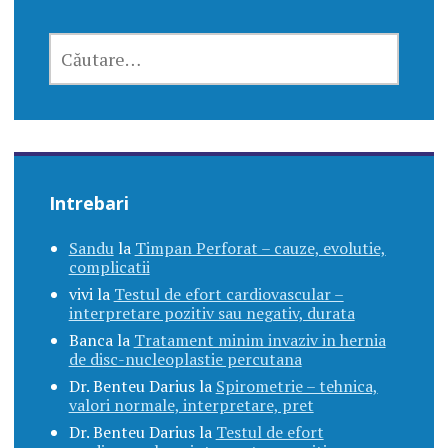
CAUTĂ
DUPĂ:
Intrebari
Sandu
la
Timpan Perforat – cauze, evolutie,
complicatii
vivi
la
Testul de efort cardiovascular –
interpretare pozitiv sau negativ, durata
Banca
la
Tratament minim invaziv in hernia
de disc-nucleoplastie percutana
Dr. Benteu Darius
la
Spirometrie – tehnica,
valori normale, interpretare, pret
Dr. Benteu Darius
la
Testul de efort