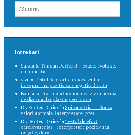
CAUTĂ
DUPĂ:
Intrebari
Sandu
la
Timpan Perforat – cauze, evolutie,
complicatii
vivi
la
Testul de efort cardiovascular –
interpretare pozitiv sau negativ, durata
Banca
la
Tratament minim invaziv in hernia
de disc-nucleoplastie percutana
Dr. Benteu Darius
la
Spirometrie – tehnica,
valori normale, interpretare, pret
Dr. Benteu Darius
la
Testul de efort
cardiovascular – interpretare pozitiv sau
negativ, durata