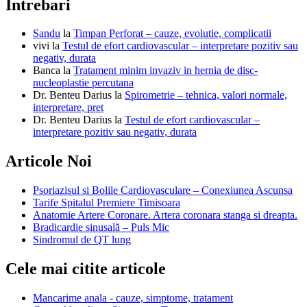
Intrebari
Sandu
la
Timpan Perforat – cauze, evolutie, complicatii
vivi
la
Testul de efort cardiovascular – interpretare pozitiv sau
negativ, durata
Banca
la
Tratament minim invaziv in hernia de disc-
nucleoplastie percutana
Dr. Benteu Darius
la
Spirometrie – tehnica, valori normale,
interpretare, pret
Dr. Benteu Darius
la
Testul de efort cardiovascular –
interpretare pozitiv sau negativ, durata
Articole Noi
Psoriazisul si Bolile Cardiovasculare – Conexiunea Ascunsa
Tarife Spitalul Premiere Timisoara
Anatomie Artere Coronare. Artera coronara stanga si dreapta.
Bradicardie sinusală – Puls Mic
Sindromul de QT lung
Cele mai citite articole
Mancarime anala - cauze, simptome, tratament