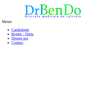
Sari
Meniu
la
Alimentatia sa iti fie medicatia
DrBendo.ro
Cardiologie
conținut
Regim – Dieta
Despre noi
Contact