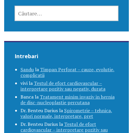
CAUTĂ
DUPĂ:
Intrebari
Sandu
la
Timpan Perforat – cauze, evolutie,
complicatii
vivi
la
Testul de efort cardiovascular –
interpretare pozitiv sau negativ, durata
Banca
la
Tratament minim invaziv in hernia
de disc-nucleoplastie percutana
Dr. Benteu Darius
la
Spirometrie – tehnica,
valori normale, interpretare, pret
Dr. Benteu Darius
la
Testul de efort
cardiovascular – interpretare pozitiv sau