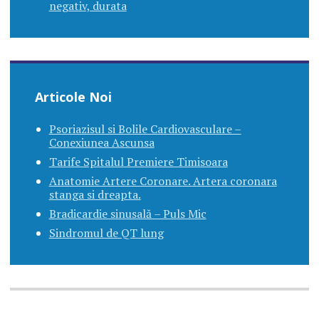
negativ, durata
Articole Noi
Psoriazisul si Bolile Cardiovasculare –
Conexiunea Ascunsa
Tarife Spitalul Premiere Timisoara
Anatomie Artere Coronare. Artera coronara
stanga si dreapta.
Bradicardie sinusală – Puls Mic
Sindromul de QT lung