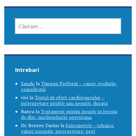
CAUTĂ
DUPĂ:
Intrebari
Sandu
la
Timpan Perforat – cauze, evolutie,
complicatii
vivi
la
Testul de efort cardiovascular –
interpretare pozitiv sau negativ, durata
Banca
la
Tratament minim invaziv in hernia
de disc-nucleoplastie percutana
Dr. Benteu Darius
la
Spirometrie – tehnica,
valori normale, interpretare, pret