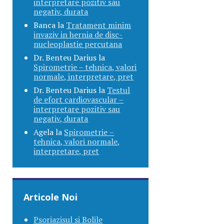
interpretare pozitiv sau
negativ, durata
Banca
la
Tratament minim
invaziv in hernia de disc-
nucleoplastie percutana
Dr. Benteu Darius
la
Spirometrie – tehnica, valori
normale, interpretare, pret
Dr. Benteu Darius
la
Testul
de efort cardiovascular –
interpretare pozitiv sau
negativ, durata
Agela
la
Spirometrie –
tehnica, valori normale,
interpretare, pret
Articole Noi
Psoriazisul si Bolile