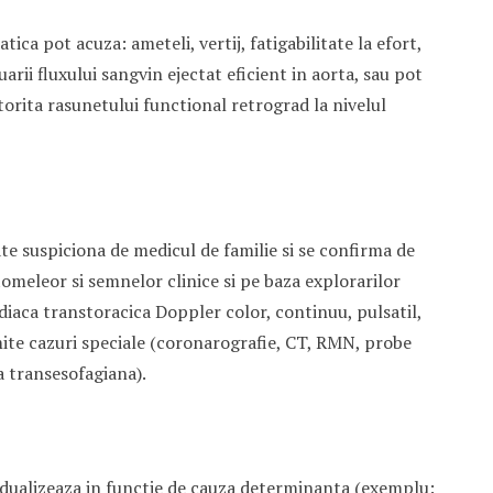
ica pot acuza: ameteli, vertij, fatigabilitate la efort,
arii fluxului sangvin ejectat eficient in aorta, sau pot
orita rasunetului functional retrograd la nivelul
ate suspiciona de medicul de familie si se confirma de
omeleor si semnelor clinice si pe baza explorarilor
diaca transtoracica Doppler color, continuu, pulsatil,
ite cazuri speciale (coronarografie, CT, RMN, probe
a transesofagiana).
vidualizeaza in functie de cauza determinanta (exemplu: