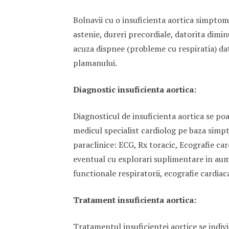
Bolnavii cu o insuficienta aortica simptomat
astenie, dureri precordiale, datorita diminu
acuza dispnee (probleme cu respiratia) dat
plamanului.
Diagnostic insuficienta aortica:
Diagnosticul de insuficienta aortica se po
medicul specialist cardiolog pe baza simpt
paraclinice: ECG, Rx toracic, Ecografie car
eventual cu explorari suplimentare in aum
functionale respiratorii, ecografie cardiac
Tratament insuficienta aortica:
Tratamentul insuficientei aortice se indi