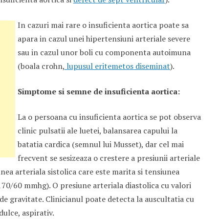
In cazuri mai rare o insuficienta aortica poate sa
apara in cazul unei hipertensiuni arteriale severe
sau in cazul unor boli cu componenta autoimuna
(boala crohn,
lupusul eritemetos diseminat
).
Simptome si semne de insuficienta aortica:
La o persoana cu insuficienta aortica se pot observa
clinic pulsatii ale luetei, balansarea capului la
batatia cardica (semnul lui Musset), dar cel mai
frecvent se sesizeaza o crestere a presiunii arteriale
nea arteriala sistolica care este marita si tensiunea
 170∕60 mmhg). O presiune arteriala diastolica cu valori
 gravitate. Clinicianul poate detecta la auscultatia cu
ulce, aspirativ.