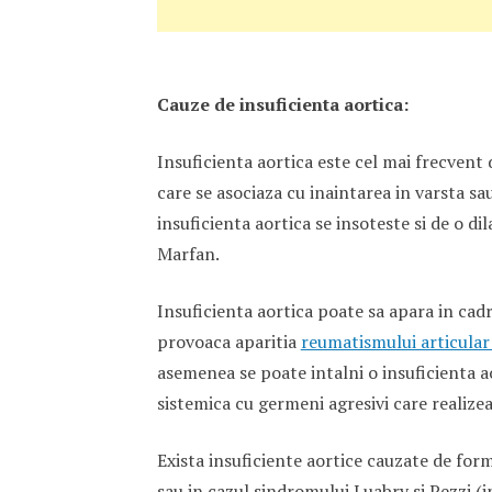
Cauze de insuficienta aortica:
Insuficienta aortica este cel mai frecvent 
care se asociaza cu inaintarea in varsta sa
insuficienta aortica se insoteste si de o d
Marfan.
Insuficienta aortica poate sa apara in cad
provoaca aparitia
reumatismului articular
asemenea se poate intalni o insuficienta a
sistemica cu germeni agresivi care realizeaz
Exista insuficiente aortice cauzate de form
sau in cazul sindromului Luabry si Pezzi (i