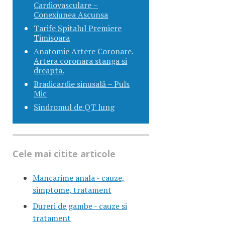
Cardiovasculare –
Conexiunea Ascunsa
Tarife Spitalul Premiere
Timisoara
Anatomie Artere Coronare.
Artera coronara stanga si
dreapta.
Bradicardie sinusală – Puls
Mic
Sindromul de QT lung
Cele mai citite articole
Mancarime anala - cauze,
simptome, tratament
Dureri de gambe - cauze si
tratament