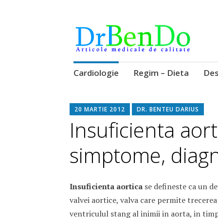
Alimentatia sa iti fie medicatia
DrBendo.ro
Sari
Cardiologie
Regim – Dieta
Des
la
conținut
20 MARTIE 2012
DR. BENTEU DARIUS
Insuficienta aort
simptome, diagn
Insuficienta aortica
se defineste ca un def
valvei aortice, valva care permite trecerea
ventriculul stang al inimii in aorta, in timp