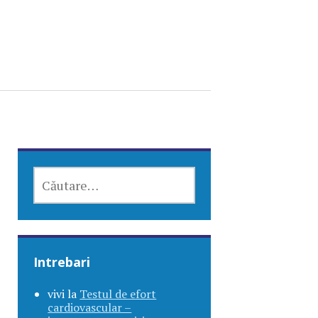
CAUTĂ
DUPĂ:
Intrebari
vivi
la
Testul de efort
cardiovascular –