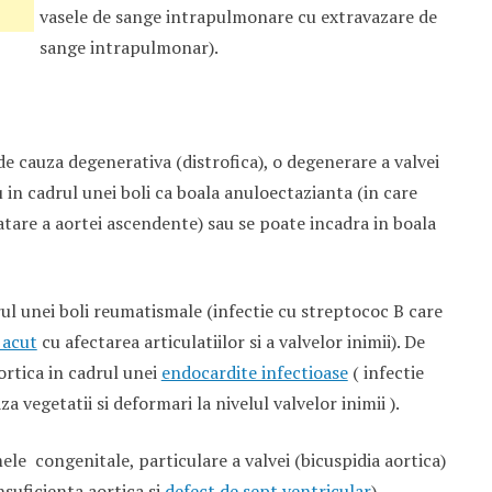
vasele de sange intrapulmonare cu extravazare de
sange intrapulmonar).
de cauza degenerativa (distrofica), o degenerare a valvei
u in cadrul unei boli ca boala anuloectazianta (in care
ilatare a aortei ascendente) sau se poate incadra in boala
rul unei boli reumatismale (infectie cu streptococ B care
 acut
cu afectarea articulatiilor si a valvelor inimii). De
ortica in cadrul unei
endocardite infectioase
( infectie
a vegetatii si deformari la nivelul valvelor inimii ).
ele congenitale, particulare a valvei (bicuspidia aortica)
nsuficienta aortica si
defect de sept ventricular
).