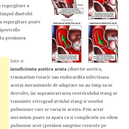
o regurgitare a
 timpul diastolei
sta regurgitare poate
ipertrofie
ta presiunea
Intr-o
insuficienta aortica acuta
(disectie aortica,
traumatism toracic sau endocardita infectioasa
acuta) mecanismele de adaptare nu au timp sa se
dezvolte, iar supraincarcarea ventriculului stang se
transmite retrograd atriului stang si venelor
pulmonare care se varsa in acesta. Prin acest
mecanism poate sa apara ca si complicatie un edem
pulmonar acut (presiuni sangvine crescute pe