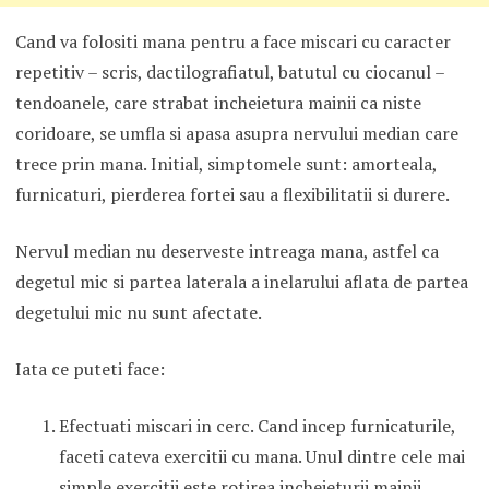
Cand va folositi mana pentru a face miscari cu caracter
repetitiv – scris, dactilografiatul, batutul cu ciocanul –
tendoanele, care strabat incheietura mainii ca niste
coridoare, se umfla si apasa asupra nervului median care
trece prin mana. Initial, simptomele sunt: amorteala,
furnicaturi, pierderea fortei sau a flexibilitatii si durere.
Nervul median nu deserveste intreaga mana, astfel ca
degetul mic si partea laterala a inelarului aflata de partea
degetului mic nu sunt afectate.
Iata ce puteti face:
Efectuati miscari in cerc. Cand incep furnicaturile,
faceti cateva exercitii cu mana. Unul dintre cele mai
simple exercitii este rotirea incheieturii mainii.