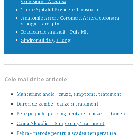
Conexiunea Ascunsa
Tarife Spitalul Premiere Timisoara
Anatomie Artere Coronare. Artera coronara
stanga si dreapta.
Bradicardie sinusală – Puls Mic
Sindromul de QT lung
Cele mai citite articole
Mancarime anala - cauze, simptome, tratament
Dureri de gambe - cauze si tratament
Pete pe piele, pete pigmentare - cauze, tratament
Coma Alcoolica - Simptome, Tratament
Febra - metode pentru a scadea temperatura