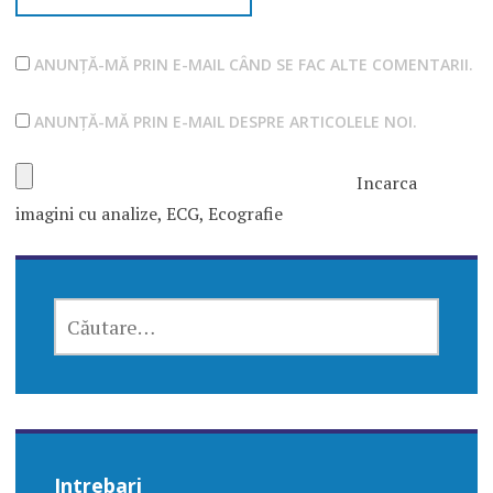
ANUNȚĂ-MĂ PRIN E-MAIL CÂND SE FAC ALTE COMENTARII.
ANUNȚĂ-MĂ PRIN E-MAIL DESPRE ARTICOLELE NOI.
Incarca
imagini cu analize, ECG, Ecografie
CAUTĂ
DUPĂ:
Intrebari