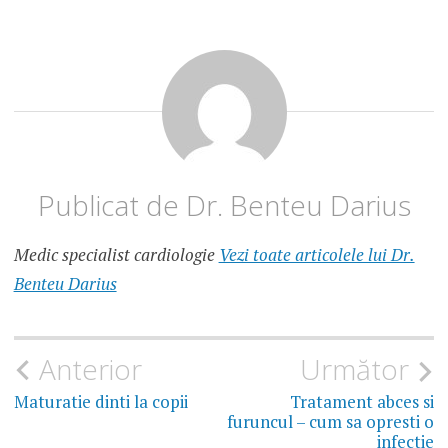
MANA
DURERE
INCHEIETURA
MANA
DURERE
LA
SCRIS
DURERE
Publicat de
Dr. Benteu Darius
LA
TASTAT
Medic specialist cardiologie
Vezi toate articolele lui Dr.
DURERE
MAINI
Benteu Darius
SINDROM
TUNEL
CARPIAN
Navigare
Anterior
Următor
în
Maturatie dinti la copii
Tratament abces si
furuncul – cum sa opresti o
infectie