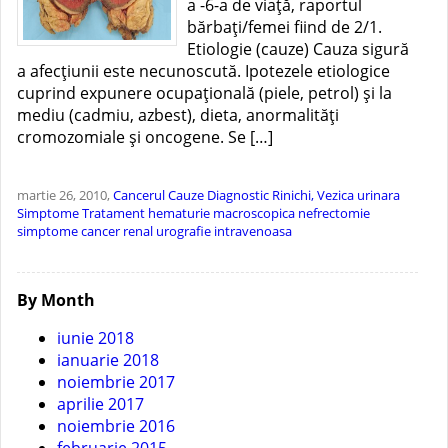
a -6-a de viaţă, raportul
bărbaţi/femei fiind de 2/1.
Etiologie (cauze) Cauza sigură
a afecţiunii este necunoscută. Ipotezele etiologice
cuprind expunere ocupaţională (piele, petrol) şi la
mediu (cadmiu, azbest), dieta, anormalităţi
cromozomiale şi oncogene. Se […]
martie 26, 2010,
Cancerul
Cauze
Diagnostic
Rinichi, Vezica urinara
Simptome
Tratament
hematurie macroscopica
nefrectomie
simptome cancer renal
urografie intravenoasa
By Month
iunie 2018
ianuarie 2018
noiembrie 2017
aprilie 2017
noiembrie 2016