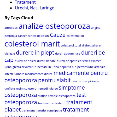
Tratament
Urechi, Nas, Laringe
By Tags Cloud
analize osteoporoza
afrodisiac
angina
Cauze
pectorala
cancer
cancer de colon
colesterol ldl
colesterol marit
colesterol total
diabet zaharat
durere in piept
dureri de
disfagie
dureri abdominale
cap
dureri de rinichi
dureri de sani
dureri de spate
epistaxis
examen
urina
greata si varsaturi
hematii in urina
hepatita b
hipertensiune arteriala
medicamente pentru
infectii urinare
medicamente diaree
osteoporoza
pentru slabit
pentru tuse
picioare
simptome
umflate
regim colesterol
remedii diaree
osteoporoza
test
statine
terapie osteoporoza
osteoporoza
tratament
tratament colesterol
diabet
tratament
tratament naturist constipatie
osteoporoza