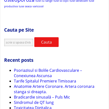
tuse cu sange
tuse la copii
tuse latratoare
tuse
productiva
tuse seaca
varicocel
Cauta pe Site
Cauta
Recent posts
Psoriazisul si Bolile Cardiovasculare –
Conexiunea Ascunsa
Tarife Spitalul Premiere Timisoara
Anatomie Artere Coronare. Artera coronara
stanga si dreapta.
Bradicardie sinusală – Puls Mic
Sindromul de QT lung
Toxicitatea Digitalica