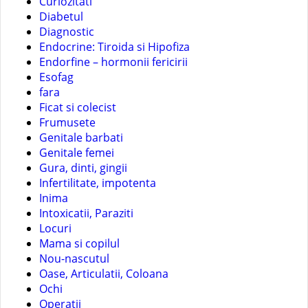
Curiozitati
Diabetul
Diagnostic
Endocrine: Tiroida si Hipofiza
Endorfine – hormonii fericirii
Esofag
fara
Ficat si colecist
Frumusete
Genitale barbati
Genitale femei
Gura, dinti, gingii
Infertilitate, impotenta
Inima
Intoxicatii, Paraziti
Locuri
Mama si copilul
Nou-nascutul
Oase, Articulatii, Coloana
Ochi
Operatii