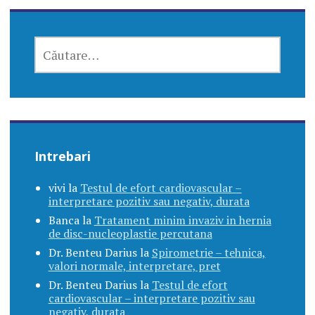
CAUTĂ
DUPĂ:
Intrebari
vivi
la
Testul de efort cardiovascular –
interpretare pozitiv sau negativ, durata
Banca
la
Tratament minim invaziv in hernia
de disc-nucleoplastie percutana
Dr. Benteu Darius
la
Spirometrie – tehnica,
valori normale, interpretare, pret
Dr. Benteu Darius
la
Testul de efort
cardiovascular – interpretare pozitiv sau
negativ, durata