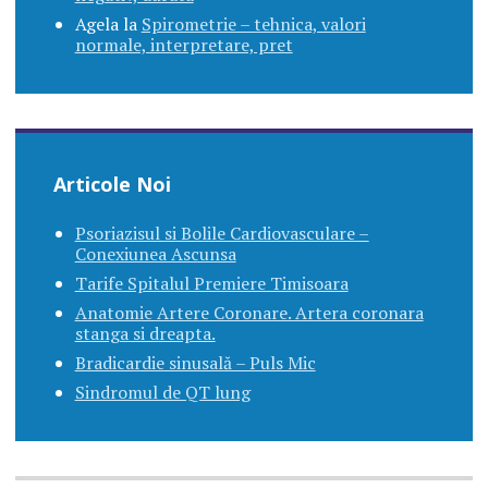
Agela
la
Spirometrie – tehnica, valori
normale, interpretare, pret
Articole Noi
Psoriazisul si Bolile Cardiovasculare –
Conexiunea Ascunsa
Tarife Spitalul Premiere Timisoara
Anatomie Artere Coronare. Artera coronara
stanga si dreapta.
Bradicardie sinusală – Puls Mic
Sindromul de QT lung