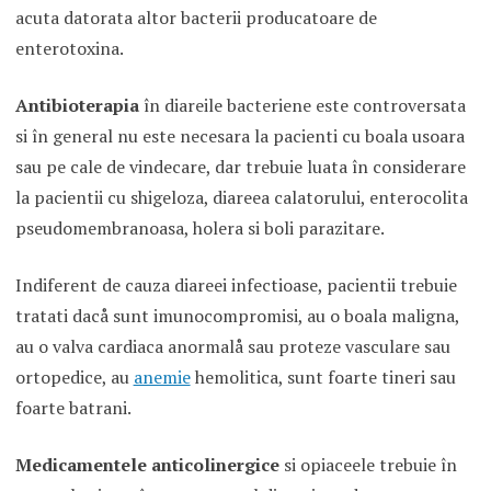
acuta datorata altor bacterii producatoare de
enterotoxina.
Antibioterapia
în diareile bacteriene este controversata
si în general nu este necesara la pacienti cu boala usoara
sau pe cale de vindecare, dar trebuie luata în considerare
la pacientii cu shigeloza, diareea calatorului, enterocolita
pseudomembranoasa, holera si boli parazitare.
Indiferent de cauza diareei infectioase, pacientii trebuie
tratati dacå sunt imunocompromisi, au o boala maligna,
au o valva cardiaca anormalå sau proteze vasculare sau
ortopedice, au
anemie
hemolitica, sunt foarte tineri sau
foarte batrani.
Medicamentele anticolinergice
si opiaceele trebuie în