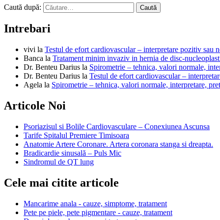
Caută după:
Intrebari
vivi
la
Testul de efort cardiovascular – interpretare pozitiv sau n
Banca
la
Tratament minim invaziv in hernia de disc-nucleoplast
Dr. Benteu Darius
la
Spirometrie – tehnica, valori normale, inter
Dr. Benteu Darius
la
Testul de efort cardiovascular – interpretar
Agela
la
Spirometrie – tehnica, valori normale, interpretare, pre
Articole Noi
Psoriazisul si Bolile Cardiovasculare – Conexiunea Ascunsa
Tarife Spitalul Premiere Timisoara
Anatomie Artere Coronare. Artera coronara stanga si dreapta.
Bradicardie sinusală – Puls Mic
Sindromul de QT lung
Cele mai citite articole
Mancarime anala - cauze, simptome, tratament
Pete pe piele, pete pigmentare - cauze, tratament