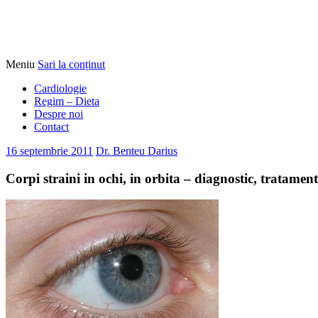
Meniu
Sari la conținut
Alimentatia sa iti fie medicatia
DrBendo.ro
Cardiologie
Regim – Dieta
Despre noi
Contact
16 septembrie 2011
Dr. Benteu Darius
Corpi straini in ochi, in orbita – diagnostic, tratament