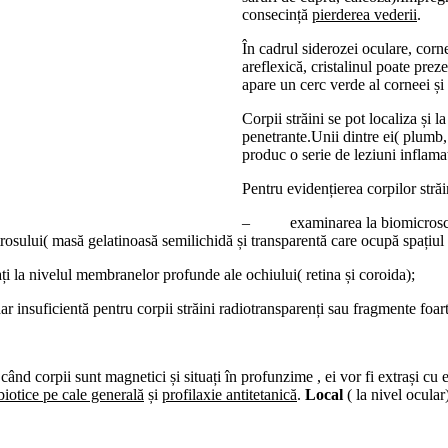
consecință
pierderea vederii
.
În cadrul siderozei oculare, corn
areflexică, cristalinul poate prez
apare un cerc verde al corneei și 
Corpii străini se pot localiza și l
penetrante.Unii dintre ei( plumb, s
produc o serie de leziuni inflamat
Pentru evidențierea corpilor străi
– examinarea la biomicroscop- p
itrosului( masă gelatinoasă semilichidă și transparentă care ocupă spațiul cu
la nivelul membranelor profunde ale ochiului( retina și coroida);
suficientă pentru corpii străini radiotransparenți sau fragmente foart
 când corpii sunt magnetici și situați în profunzime , ei vor fi extrași c
biotice pe cale generală
și
profilaxie antitetanică
.
Local
( la nivel ocula