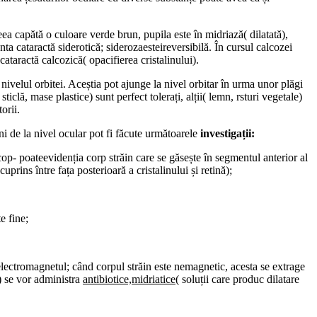
eea capătă o culoare verde brun, pupila este în midriază( dilatată),
enta cataractă siderotică; siderozaesteireversibilă. În cursul calcozei
cataractă calcozică( opacifierea cristalinului).
a nivelul orbitei. Aceștia pot ajunge la nivel orbitar în urma unor plăgi
ticlă, mase plastice) sunt perfect tolerați, alții( lemn, rsturi vegetale)
orii.
ni de la nivel ocular pot fi făcute următoarele
investigații
:
oateevidenția corp străin care se găsește în segmentul anterior al
prins între fața posterioară a cristalinului și retină);
e fine;
u electromagnetul; când corpul străin este nemagnetic, acesta se extrage
r) se vor administra
antibiotice,midriatice
( soluții care produc dilatare