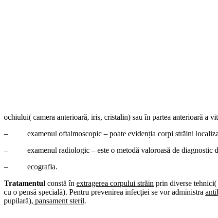
ochiului( camera anterioară, iris, cristalin) sau în partea anterioară a v
– examenul oftalmoscopic – poate evidenția corpi străini localizați 
– examenul radiologic – este o metodă valoroasă de diagnostic dar in
– ecografia.
Tratamentul
constă în
extragerea corpului străin
prin diverse tehnici(
cu o pensă specială). Pentru prevenirea infecției se vor administra
anti
pupilară
), pansament steril
.