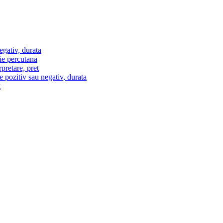
egativ, durata
ie percutana
pretare, pret
e pozitiv sau negativ, durata
t