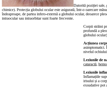
Datorită poziției sale,
chimice). Protecția globului ocular este asigurată, într-o oarecare măsu
îndeaproape, de partea infero-externă a globului ocular, deoarece pleo
intraocular sau intraorbitar sunt foarte frecvente.
Corpii străini p
profundă a pleoa
globului ocular)
Acțiunea corpu
asimptomatici. Î
nivelul ochiului
Leziunile de 
cataractă
,
hemor
Leziunile infla
Inflamațiile supu
irisului și a cor
exsudative pot a