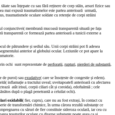
tăiate sau înțepate cu sau fără reținere de corp stăin, arsuri fizice sau
. Cea mai expusă traumatismelor este partea anterioară urmată,
s, traumatismele oculare soldate cu retenție de corpi străini
velul conjunctivei( membrană mucoasă transparentă situată pe fața
ură transparentă ce formează partea anterioară a tunicii externe a
ul de pătrundere și sediul său. Unii corpi străini pot fi adesea
 segmentului anterior al globului ocular. Leziunile ce pot apare la
lamatorie.
 prin ochi sunt reprezentate de
perforații
,
rupturi
,
pierderi de substanță
,
e de puroi) sau
exudative
( care se însoțeste de congestie și edem).
veită( inflamație a tractului uveal; uveitapoatefi anterioară cu afectarea
ctează atât irisul, corpii ciliari cât și coroida), edoftalmiă ; cele
ănătos după o plagă penetrantă a celuilat ochi).
lari oxidabili
( fier, cupru), care nu au fost extrași, în contact cu
serie de transformări chimice, în urma cărora rezultă substanțe ce
 impregnarea cu săruri de fier constituie sideroza oculară, iar cea cu
area țesuturilor oculare cu diverse substanțe poate avea ca și