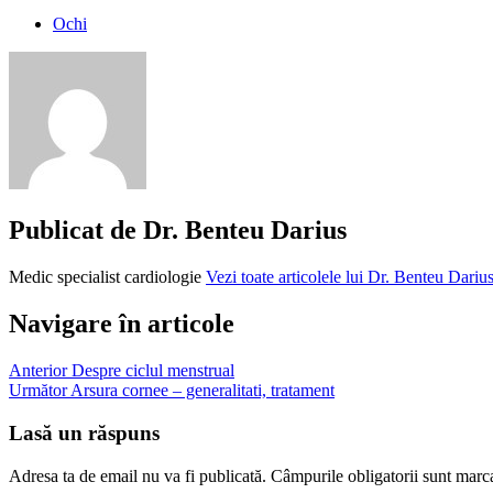
Ochi
lovire
ochi
obiect
strain
in
ochi
ochi
lovit
Publicat de
Dr. Benteu Darius
tratament
corp
Medic specialist cardiologie
Vezi toate articolele lui Dr. Benteu Dariu
strain
in
ochi
Navigare în articole
Anterior
Despre ciclul menstrual
Următor
Arsura cornee – generalitati, tratament
Lasă un răspuns
Adresa ta de email nu va fi publicată.
Câmpurile obligatorii sunt marc