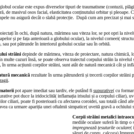
 globul ocular este expus diverselor tipuri de traumatisme (contuzii, plăgi 
ră, de masivul osos facial, elasticitatea conținutului orbitar și pleoape
apele nu asigură decât o slabă protecție. După cum am precizat și mai su
roiectați în ochi, după natura, mărimea sau viteza lor, se pot opri la ni
pelor și pe fața anterioară a globului ocular), la nivelul corneei( struct
, sau pot pătrunde în interiorul gobului ocular sau în orbită.
lui străini
depinde de mărimea, viteza de proiectare, natura chimică, loc
n multe cazuri însă, se poate observa traiectul corpului străin la nivelul
, în urma acțiunii corpilor străini, sunt atât de natură mecanică cât și inf
natură mecanică
rezultate în urma pătrunderii și trecerii corpilor străini
agii
.
matorii
pot apare imediat sau tardiv, ele putând fi
supurative
( cu formar
rative pot duce la iridociclită( inflamația irisului și a corpului ciliar), u
pilor ciliari, poate fi posterioară cu afectarea coroidei, sau totală când afe
vea ca urmare apariția unei oftalmii simpatice( uveită gravă a ochiului s
Corpii străini metalici intraocu
mediile oculare suferă în timp o 
impregnează țesuturile oculare
(
săruri de cupru, calcoza).Impregn