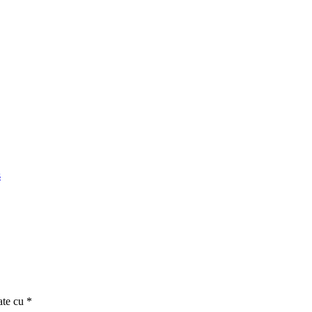
s
ate cu
*