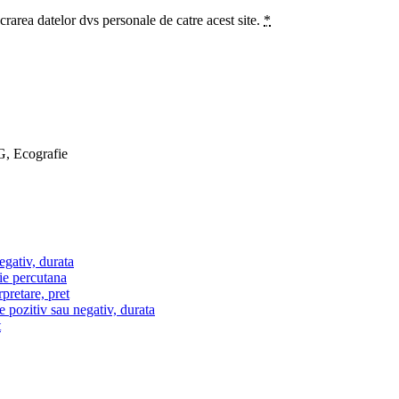
crarea datelor dvs personale de catre acest site.
*
G, Ecografie
egativ, durata
ie percutana
pretare, pret
e pozitiv sau negativ, durata
t