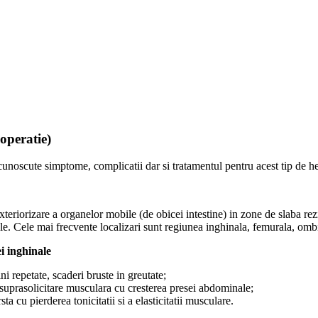
operatie)
unoscute simptome, complicatii dar si tratamentul pentru acest tip de he
exteriorizare a organelor mobile (de obicei intestine) in zone de slaba rez
le. Cele mai frecvente localizari sunt regiunea inghinala, femurala, ombi
i inghinale
ini repetate, scaderi bruste in greutate;
, suprasolicitare musculara cu cresterea presei abdominale;
sta cu pierderea tonicitatii si a elasticitatii musculare.