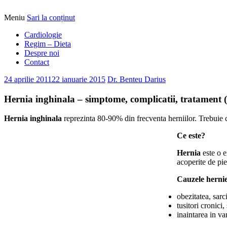
Meniu
Sari la conținut
Alimentatia sa iti fie medicatia
DrBendo.ro
Cardiologie
Regim – Dieta
Despre noi
Contact
24 aprilie 2011
22 ianuarie 2015
Dr. Benteu Darius
Hernia inghinala – simptome, complicatii, tratament (
Hernia inghinala
reprezinta 80-90% din frecventa herniilor. Trebuie c
Ce este?
Hernia
este o 
acoperite de pie
Cauzele hernie
obezitatea, sarc
tusitori cronici
inaintarea in var