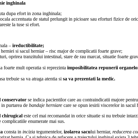
ie inghinala
uta dupa efort in zona inghinala;
ocala accentuata de statul prelungit in picioare sau eforturi fizice de oric
reste la tuse si efort.
inala –
ireductibilitate;
herniei si sacul herniar – risc major de complicatii foarte grave;
uri, oprirea tranzitului intestinal, stare de rau marcat, situatie foarte gra
 foarte mult operatia si reprezinta
imposibilitatea repunerii organelo
asa trebuie sa va atraga atentia si
sa va prezentati la medic.
 conservator
se indica pacientilor care au contraindicatii majore pentru
a in purtarea de
bandaje herniare
care se opun iesirii viscerelor in sacul 
 chirugical
este cel mai recomandat in orice situatie si nu trebuie intar
e complicatiile enumerate mai sus.
ca
consta in
incizia
tegumentelor,
izolarea sacu
lui herniar,
reducerea co
orizat hernia. Ca si tehnica de refacere a traiectului inghinal exista 3 te