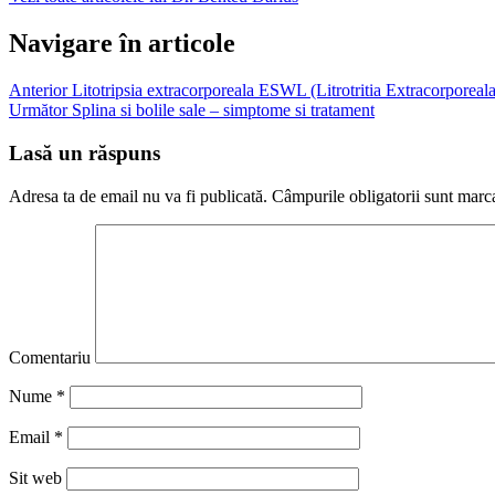
Navigare în articole
Anterior
Litotripsia extracorporeala ESWL (Litrotritia Extracorporea
Următor
Splina si bolile sale – simptome si tratament
Lasă un răspuns
Adresa ta de email nu va fi publicată.
Câmpurile obligatorii sunt marc
Comentariu
Nume
*
Email
*
Sit web