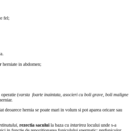
e fel;
va.
r
herniate in abdomen;
 operatie (
varsta foarte inaintata, asocieri cu boli grave, boli maligne
herniar.
ziat deoarece hernia se poate mari in volum si pot aparea oricare sau
ntinutului
,
rezectia sacului
la baza cu
intarirea
locului unde s-a
hnici in functie de repozitionarea funiculului spermatic:
prefunicular,