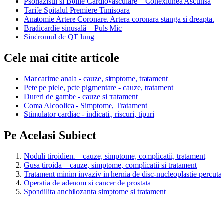
Psoriazisul si Bolile Cardiovasculare – Conexiunea Ascunsa
Tarife Spitalul Premiere Timisoara
Anatomie Artere Coronare. Artera coronara stanga si dreapta.
Bradicardie sinusală – Puls Mic
Sindromul de QT lung
Cele mai citite articole
Mancarime anala - cauze, simptome, tratament
Pete pe piele, pete pigmentare - cauze, tratament
Dureri de gambe - cauze si tratament
Coma Alcoolica - Simptome, Tratament
Stimulator cardiac - indicatii, riscuri, tipuri
Pe Acelasi Subiect
Noduli tiroidieni – cauze, simptome, complicatii, tratament
Gusa tiroida – cauze, simptome, complicatii si tratament
Tratament minim invaziv in hernia de disc-nucleoplastie percut
Operatia de adenom si cancer de prostata
Spondilita anchilozanta simptome si tratament