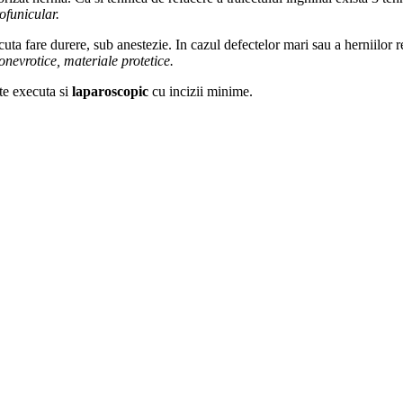
ofunicular.
uta fare durere, sub anestezie. In cazul defectelor mari sau a herniilor 
ponevrotice, materiale protetice.
te executa si
laparoscopic
cu incizii minime.