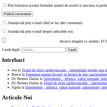
Prin folosirea acestui formular sunteti de acord cu stocarea si prelu
Anunță-mă prin e-mail când se fac alte comentarii.
Anunță-mă prin e-mail despre articolele noi.
Incarca imagini cu analize, EC
Caută după:
Intrebari
vivi
la
Testul de efort cardiovascular – interpretare pozitiv sau n
Banca
la
Tratament minim invaziv in hernia de disc-nucleoplast
Dr. Benteu Darius
la
Spirometrie – tehnica, valori normale, inter
Dr. Benteu Darius
la
Testul de efort cardiovascular – interpretar
Agela
la
Spirometrie – tehnica, valori normale, interpretare, pre
Articole Noi