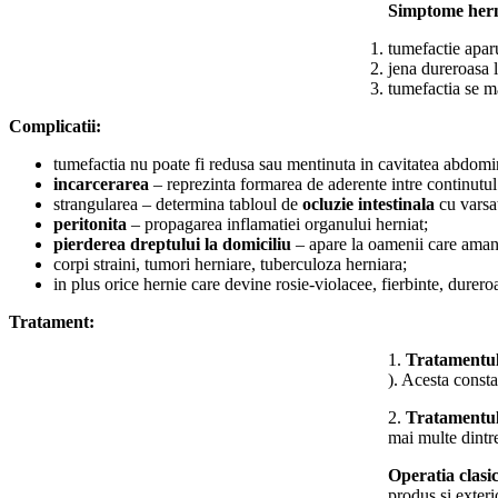
Simptome hern
tumefactie apar
jena dureroasa l
tumefactia se ma
Complicatii:
tumefactia nu poate fi redusa sau mentinuta in cavitatea abdom
incarcerarea
– reprezinta formarea de aderente intre continutul 
strangularea – determina tabloul de
ocluzie intestinala
cu varsat
peritonita
– propagarea inflamatiei organului herniat;
pierderea dreptului la domiciliu
– apare la oamenii care amana
corpi straini, tumori herniare, tuberculoza herniara;
in plus orice hernie care devine rosie-violacee, fierbinte, durero
Tratament:
1.
Tratamentul
). Acesta const
2.
Tratamentul
mai multe dintr
Operatia clasi
produs si exteri