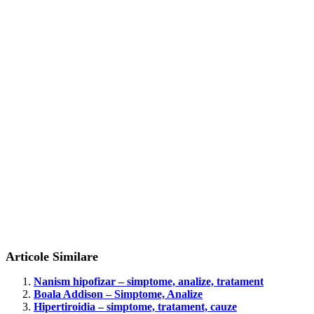
Articole Similare
Nanism hipofizar – simptome, analize, tratament
Boala Addison – Simptome, Analize
Hipertiroidia – simptome, tratament, cauze