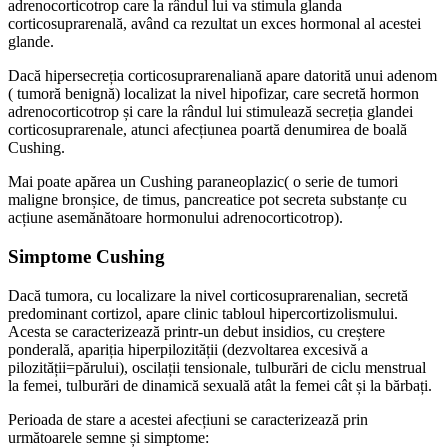
adrenocorticotrop care la rândul lui va stimula glanda
corticosuprarenală, având ca rezultat un exces hormonal al acestei
glande.
Dacă hipersecreția corticosuprarenaliană apare datorită unui adenom
( tumoră benignă) localizat la nivel hipofizar, care secretă hormon
adrenocorticotrop și care la rândul lui stimulează secreția glandei
corticosuprarenale, atunci afecțiunea poartă denumirea de boală
Cushing.
Mai poate apărea un Cushing paraneoplazic( o serie de tumori
maligne bronșice, de timus, pancreatice pot secreta substanțe cu
acțiune asemănătoare hormonului adrenocorticotrop).
Simptome Cushing
Dacă tumora, cu localizare la nivel corticosuprarenalian, secretă
predominant cortizol, apare clinic tabloul hipercortizolismului.
Acesta se caracterizează printr-un debut insidios, cu creștere
ponderală, apariția hiperpilozității (dezvoltarea excesivă a
pilozității=părului), oscilații tensionale, tulburări de ciclu menstrual
la femei, tulburări de dinamică sexuală atât la femei cât și la bărbați.
Perioada de stare a acestei afecțiuni se caracterizează prin
următoarele semne și simptome: