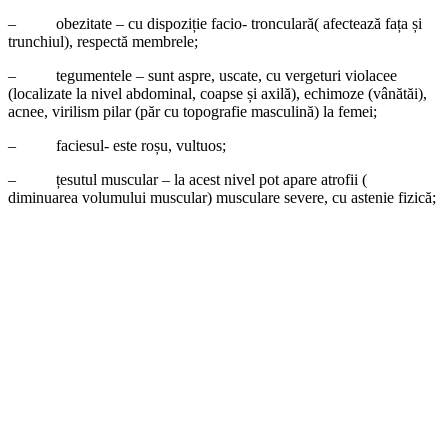
– obezitate – cu dispoziție facio- tronculară( afectează fața și
trunchiul), respectă membrele;
– tegumentele – sunt aspre, uscate, cu vergeturi violacee
(localizate la nivel abdominal, coapse și axilă), echimoze (vânătăi),
acnee, virilism pilar (păr cu topografie masculină) la femei;
– faciesul- este roșu, vultuos;
– țesutul muscular – la acest nivel pot apare atrofii (
diminuarea volumului muscular) musculare severe, cu astenie fizică;