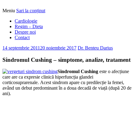
Meniu
Sari la conținut
Alimentatia sa iti fie medicatia
DrBendo.ro
Cardiologie
Regim – Dieta
Despre noi
Contact
14 septembrie 2011
20 noiembrie 2017
Dr. Benteu Darius
Sindromul Cushing – simptome, analize, tratament
Sindromul Cushing
este o afecțiune
care are ca expresie clinică hiperfuncția glandei
corticosuprarenale. Acest sindrom apare cu predilecție la femei,
având un debut predominant în a doua decadă de viață (după 20 de
ani).