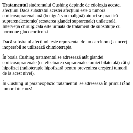
Tratamentul
sindromului Cushing depinde de etiologia acestei
afecțiuni.Dacă substratul acestei afecțiuni este o tumoră
corticosuprarenaliană (benignă sau malignă) atunci se practică
suprarenalectomie( scoaterea glandei suprarenale) unilaterală.
Interveția chirurgicală este urmată de tratament de substituție cu
hormone glucocorticoizi.
Dacă substratul afecțiunii este reprezentat de un carcinom ( cancer)
inoperabil se utilizează chimioterapia.
În boala Cushing tratamentul se adresează atât glandei
corticosuprarenale (cu efectuarea suprarenalectomiei bilaterală) cât și
hipofizei (radioterapie hipofizară pentru prevenirea creșterii tumorii
de la acest nivel).
În Cushing-ul paraneoplazic tratamentul se adresează în primul rând
tumorii în cauză.