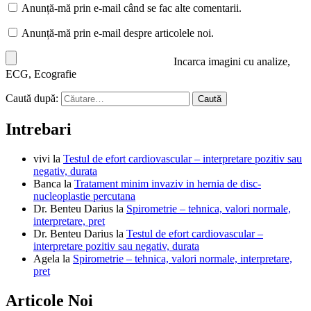
Anunță-mă prin e-mail când se fac alte comentarii.
Anunță-mă prin e-mail despre articolele noi.
Incarca imagini cu analize,
ECG, Ecografie
Caută după:
Intrebari
vivi
la
Testul de efort cardiovascular – interpretare pozitiv sau
negativ, durata
Banca
la
Tratament minim invaziv in hernia de disc-
nucleoplastie percutana
Dr. Benteu Darius
la
Spirometrie – tehnica, valori normale,
interpretare, pret
Dr. Benteu Darius
la
Testul de efort cardiovascular –
interpretare pozitiv sau negativ, durata
Agela
la
Spirometrie – tehnica, valori normale, interpretare,
pret
Articole Noi