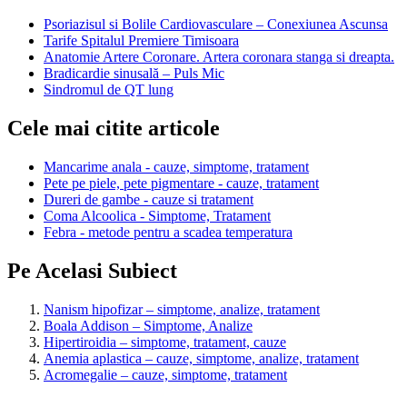
Psoriazisul si Bolile Cardiovasculare – Conexiunea Ascunsa
Tarife Spitalul Premiere Timisoara
Anatomie Artere Coronare. Artera coronara stanga si dreapta.
Bradicardie sinusală – Puls Mic
Sindromul de QT lung
Cele mai citite articole
Mancarime anala - cauze, simptome, tratament
Pete pe piele, pete pigmentare - cauze, tratament
Dureri de gambe - cauze si tratament
Coma Alcoolica - Simptome, Tratament
Febra - metode pentru a scadea temperatura
Pe Acelasi Subiect
Nanism hipofizar – simptome, analize, tratament
Boala Addison – Simptome, Analize
Hipertiroidia – simptome, tratament, cauze
Anemia aplastica – cauze, simptome, analize, tratament
Acromegalie – cauze, simptome, tratament