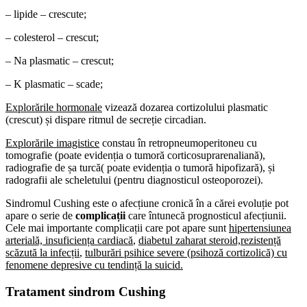
– lipide – crescute;
– colesterol – crescut;
– Na plasmatic – crescut;
– K plasmatic – scade;
Explor
ă
rile hormonale
vizează dozarea cortizolului plasmatic
(crescut) și dispare ritmul de secreție circadian.
Explorările imagistice
constau în retropneumoperitoneu cu
tomografie (poate evidenția o tumoră corticosuprarenaliană),
radiografie de șa turcă( poate evidenția o tumoră hipofizară), și
radografii ale scheletului (pentru diagnosticul osteoporozei).
Sindromul Cushing este o afecțiune cronică în a cărei evoluție pot
apare o serie de
complicații
care întunecă prognosticul afecțiunii.
Cele mai importante complicații care pot apare sunt
hipertensiunea
arterială, insuficiența cardiacă
,
diabetul zaharat steroid,rezistență
scăzută la infecții
,
tulburări psihice severe (psihoză cortizolică) cu
fenomene depresive cu tendință la suicid.
Tratament sindrom Cushing