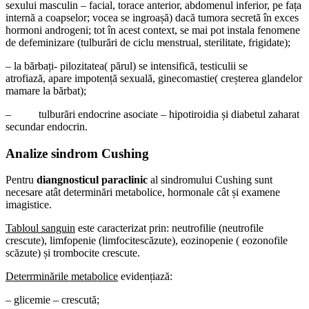
sexului masculin – facial, torace anterior, abdomenul inferior, pe fața
internă a coapselor; vocea se ingroașă) dacă tumora secretă în exces
hormoni androgeni; tot în acest context, se mai pot instala fenomene
de defeminizare (tulburări de ciclu menstrual, sterilitate, frigidate);
– la bărbați- pilozitatea( părul) se intensifică, testiculii se
atrofiază, apare impotență sexuală, ginecomastie( creșterea glandelor
mamare la bărbat);
– tulburări endocrine asociate – hipotiroidia și diabetul zaharat
secundar endocrin.
Analize sindrom Cushing
Pentru
diangnosticul paraclinic
al sindromului Cushing sunt
necesare atât determinări metabolice, hormonale cât și examene
imagistice.
Tabloul sanguin
este caracterizat prin: neutrofilie (neutrofile
crescute), limfopenie (limfocitescăzute), eozinopenie ( eozonofile
scăzute) și trombocite crescute.
Deterrminările metabolice
evidențiază:
– glicemie – crescută;