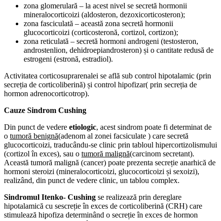
zona glomerulară – la acest nivel se secretă hormonii
mineralocorticoizi (aldosteron, dezoxicorticosteron);
zona fasciculată – această zona secretă hormonii
glucocorticoizi (corticosteronă, cortizol, cortizon);
zona reticulată – secretă hormoni androgeni (testosteron,
androstenlion, dehidroepiandrosteron) și o cantitate redusă de
estrogeni (estronă, estradiol).
Activitatea corticosuprarenalei se află sub control hipotalamic (prin
secreția de corticoliberină) și control hipofizar( prin secreția de
hormon adrenocorticotrop).
Cauze Sindrom Cushing
Din punct de vedere
etiologic
, acest sindrom poate fi determinat de
o
tumoră benignă
(adenom al zonei facsiculate ) care secretă
glucocorticoizi, traducându-se clinic prin tabloul hipercortizolismului
(cortizol în exces), sau o
tumoră malignă
(carcinom secretant).
Această tumoră malignă (cancer) poate prezenta secreție anarhică de
hormoni steroizi (mineralocorticoizi, glucocorticoizi și sexoizi),
realizând, din punct de vedere clinic, un tablou complex.
Sindromul Itenko- Cushing
se realizează prin dereglare
hipotalamică cu sescreție în exces de corticoliberină (CRH) care
stimulează hipofiza determinând o secreție în exces de hormon