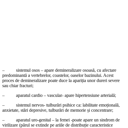
– sistemul osos – apare demineralizare osoasă, cu afectare
predominantă a vertebrelor, coastelor, oaselor bazinului. Acest
proces de demineralizare poate duce la apariția unor dureri severe
sau chiar fracturi;
– aparatul cardio – vascular- apare hipertensiune arterială;
– sistemul nervos- tulburări psihice ca: labilitate emoțională,
anxietate, stări depresive, tulburări de memorie și concentrare;
– aparatul uro-genital – la femei -poate apare un sindrom de
virilizare (părul se extinde pe ariile de distribuție caracteristice