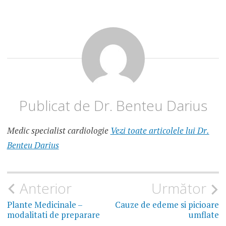
ADDISON
ALDOSTERON
PLASMATIC
ANALIZE
ADDISON
ASTENIE
ADINAMIE
Publicat de
Dr. Benteu Darius
CORTIZOLEMIA
Medic specialist cardiologie
Vezi toate articolele lui Dr.
PIELE
INCHISA
Benteu Darius
LA
CULOARE
SIMPTOME
Navigare
Anterior
Următor
BOALA
ADDISON
în
Plante Medicinale –
Cauze de edeme si picioare
modalitati de preparare
umflate
TENSIUNE