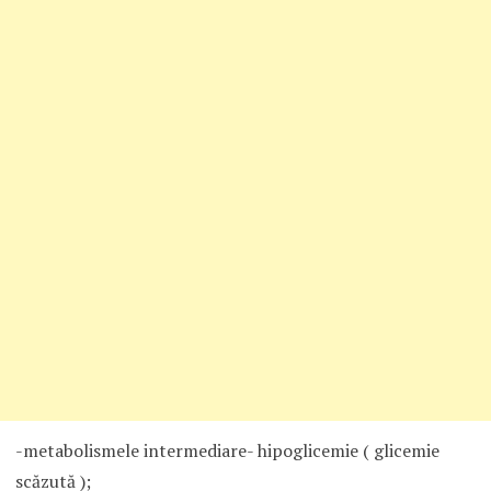
-metabolismele intermediare- hipoglicemie ( glicemie
scăzută );