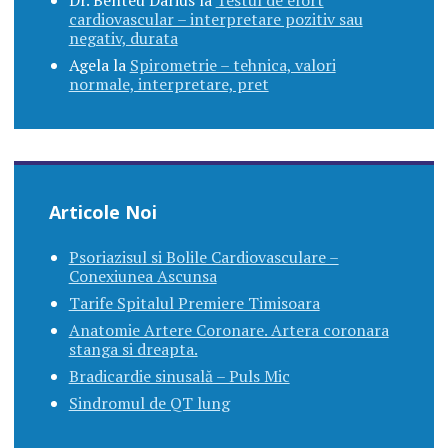
Dr. Benteu Darius
la
Testul de efort
cardiovascular – interpretare pozitiv sau
negativ, durata
Agela
la
Spirometrie – tehnica, valori
normale, interpretare, pret
Articole Noi
Psoriazisul si Bolile Cardiovasculare –
Conexiunea Ascunsa
Tarife Spitalul Premiere Timisoara
Anatomie Artere Coronare. Artera coronara
stanga si dreapta.
Bradicardie sinusală – Puls Mic
Sindromul de QT lung