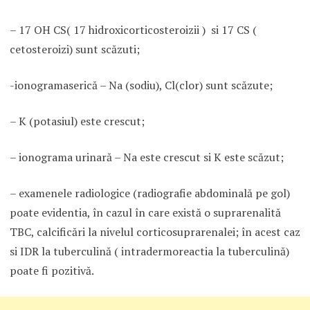
– 17 OH CS( 17 hidroxicorticosteroizii ) si 17 CS (
cetosteroizi) sunt scăzuti;
-ionogramaserică – Na (sodiu), Cl(clor) sunt scăzute;
– K (potasiul) este crescut;
– ionograma urinară – Na este crescut si K este scăzut;
– examenele radiologice (radiografie abdominală pe gol)
poate evidentia, în cazul în care există o suprarenalită
TBC, calcificări la nivelul corticosuprarenalei; în acest caz
si IDR la tuberculină ( intradermoreactia la tuberculină)
poate fi pozitivă.