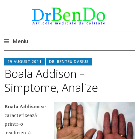
DrBendo.ro
Alimentatia sa iti fie medicatia
Meniu
Sari
19 AUGUST 2011
DR. BENTEU DARIUS
la
Boala Addison –
conținut
Simptome, Analize
Boala Addison
se
caracterizează
printr-o
insuficientă