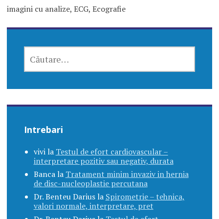
imagini cu analize, ECG, Ecografie
CAUTĂ
DUPĂ:
Intrebari
vivi
la
Testul de efort cardiovascular –
interpretare pozitiv sau negativ, durata
Banca
la
Tratament minim invaziv in hernia
de disc-nucleoplastie percutana
Dr. Benteu Darius
la
Spirometrie – tehnica,
valori normale, interpretare, pret