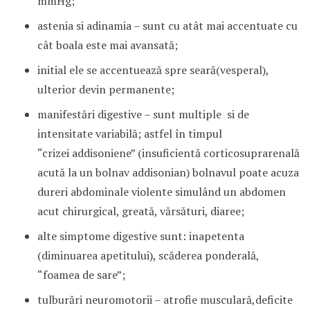
mmHg;
astenia si adinamia – sunt cu atât mai accentuate cu
cât boala este mai avansată;
initial ele se accentuează spre seară(vesperal),
ulterior devin permanente;
manifestări digestive – sunt multiple si de
intensitate variabilă; astfel în timpul
“crizei addisoniene” (insuficientă corticosuprarenală
acută la un bolnav addisonian) bolnavul poate acuza
dureri abdominale violente simulând un abdomen
acut chirurgical, greată, vărsături, diaree;
alte simptome digestive sunt: inapetenta
(diminuarea apetitului), scăderea ponderală,
“foamea de sare”;
tulburări neuromotorii – atrofie musculară,deficite