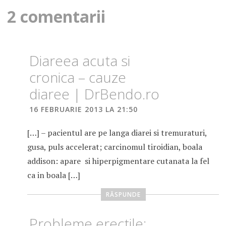
articole
MICA
2 comentarii
Diareea acuta si
cronica – cauze
diaree | DrBendo.ro
16 FEBRUARIE 2013 LA 21:50
[…] – pacientul are pe langa diarei si tremuraturi,
gusa, puls accelerat; carcinomul tiroidian, boala
addison: apare si hiperpigmentare cutanata la fel
ca in boala […]
RĂSPUNDE
Probleme erectile: