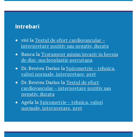
Intrebari
vivi
la
Testul de efort cardiovascular –
interpretare pozitiv sau negativ, durata
Banca
la
Tratament minim invaziv in hernia
de disc-nucleoplastie percutana
Dr. Benteu Darius
la
Spirometrie – tehnica,
valori normale, interpretare, pret
Dr. Benteu Darius
la
Testul de efort
cardiovascular – interpretare pozitiv sau
negativ, durata
Agela
la
Spirometrie – tehnica, valori
normale, interpretare, pret