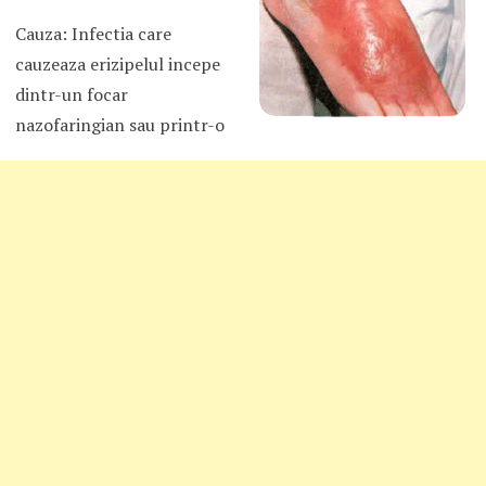
Cauza: Infectia care
cauzeaza erizipelul incepe
dintr-un focar
nazofaringian sau printr-o