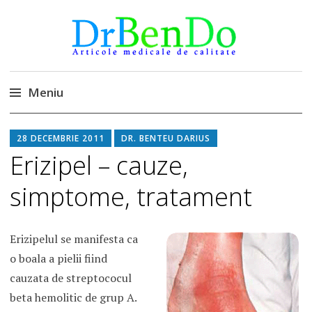
DrBendo.ro
Alimentatia sa iti fie medicatia
Meniu
Sari
28 DECEMBRIE 2011
DR. BENTEU DARIUS
la
Erizipel – cauze,
conținut
simptome, tratament
Erizipelul se manifesta ca
o boala a pielii fiind
cauzata de streptococul
beta hemolitic de grup A.