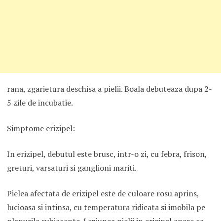
rana, zgarietura deschisa a pielii. Boala debuteaza dupa 2-
5 zile de incubatie.
Simptome erizipel:
In erizipel, debutul este brusc, intr-o zi, cu febra, frison,
greturi, varsaturi si ganglioni mariti.
Pielea afectata de erizipel este de culoare rosu aprins,
lucioasa si intinsa, cu temperatura ridicata si imobila pe
planurile subiacente. Leziunea pielii in erizipel apare ca