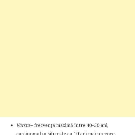
Vârsta
– frecvenţa maximă între 40-50 ani,
carcinomul in situ este cu 10 ani mai precoce