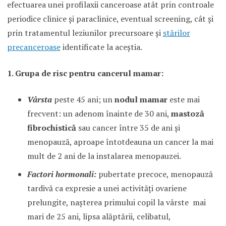
efectuarea unei profilaxii canceroase atât prin controale
periodice clinice şi paraclinice, eventual screening, cât şi
prin tratamentul leziunilor precursoare şi
stărilor
precanceroase
identificate la aceştia.
1. Grupa de risc pentru cancerul mamar:
Vârsta
peste 45 ani; un
nodul mamar
este mai
frecvent: un adenom înainte de 30 ani,
mastoză
fibrochistică
sau cancer între 35 de ani şi
menopauză, aproape întotdeauna un cancer la mai
mult de 2 ani de la instalarea menopauzei.
Factori hormonali:
pubertate precoce, menopauză
tardivă ca expresie a unei activităţi ovariene
prelungite, naşterea primului copil la vârste mai
mari de 25 ani, lipsa alăptării, celibatul,