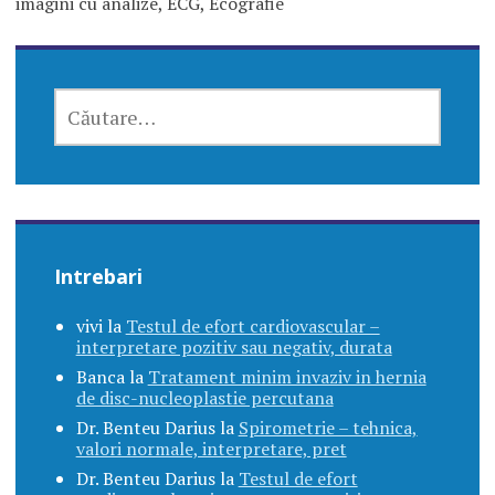
imagini cu analize, ECG, Ecografie
CAUTĂ
DUPĂ:
Intrebari
vivi
la
Testul de efort cardiovascular –
interpretare pozitiv sau negativ, durata
Banca
la
Tratament minim invaziv in hernia
de disc-nucleoplastie percutana
Dr. Benteu Darius
la
Spirometrie – tehnica,
valori normale, interpretare, pret
Dr. Benteu Darius
la
Testul de efort