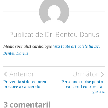
FACTORI
DE RISC
CANCER
DE CORP
UTERIN
FACTORI
Publicat de
Dr. Benteu Darius
DE RISC
CANCER
MAMAR
Medic specialist cardiologie
Vezi toate articolele lui Dr.
HPV
Benteu Darius
MASTOZA
FIBROCHISTICA
Navigare
Anterior
Următor
MENOPAUZA
TARDIVA
în
Preventia si detectarea
Persoane cu risc pentru
precoce a cancerelor
cancerul colo-rectal,
NODUL
articole
gastric
MAMAR
3 comentarii
TRICHOMONAS
VAGINALIS