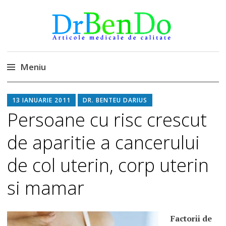
DrBendo.ro
Alimentatia sa iti fie medicatia
Meniu
Sari
13 IANUARIE 2011
DR. BENTEU DARIUS
la
Persoane cu risc crescut
conținut
de aparitie a cancerului
de col uterin, corp uterin
si mamar
Factorii de