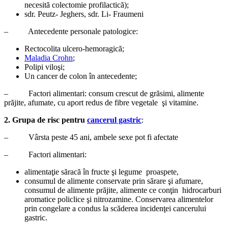
necesită colectomie profilactică);
sdr. Peutz- Jeghers, sdr. Li- Fraumeni
– Antecedente personale patologice:
Rectocolita ulcero-hemoragică;
Maladia Crohn
;
Polipi viloşi;
Un cancer de colon în antecedente;
– Factori alimentari: consum crescut de grăsimi, alimente
prăjite, afumate, cu aport redus de fibre vegetale şi vitamine.
2. Grupa de risc pentru
cancerul gastric
:
– Vârsta peste 45 ani, ambele sexe pot fi afectate
– Factori alimentari:
alimentaţie săracă în fructe şi legume proaspete,
consumul de alimente conservate prin sărare şi afumare,
consumul de alimente prăjite, alimente ce conţin hidrocarburi
aromatice policlice şi nitrozamine. Conservarea alimentelor
prin congelare a condus la scăderea incidenţei cancerului
gastric.