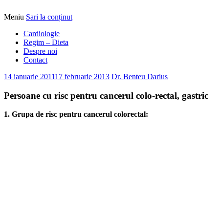
Meniu
Sari la conținut
Alimentatia sa iti fie medicatia
DrBendo.ro
Cardiologie
Regim – Dieta
Despre noi
Contact
14 ianuarie 2011
17 februarie 2013
Dr. Benteu Darius
Persoane cu risc pentru cancerul colo-rectal, gastric
1. Grupa de risc pentru cancerul colorectal: