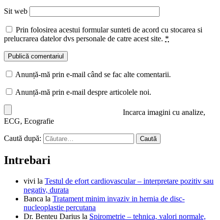
Sit web
Prin folosirea acestui formular sunteti de acord cu stocarea si
prelucrarea datelor dvs personale de catre acest site.
*
Anunță-mă prin e-mail când se fac alte comentarii.
Anunță-mă prin e-mail despre articolele noi.
Incarca imagini cu analize,
ECG, Ecografie
Caută după:
Intrebari
vivi
la
Testul de efort cardiovascular – interpretare pozitiv sau
negativ, durata
Banca
la
Tratament minim invaziv in hernia de disc-
nucleoplastie percutana
Dr. Benteu Darius
la
Spirometrie – tehnica, valori normale,