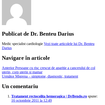
cancer
de
colon
cancerul
gastric
riscuri
colita
ulcero-
Publicat de
Dr. Benteu Darius
hemoragica
consumul
Medic specialist cardiologie
Vezi toate articolele lui Dr. Benteu
de
Darius
alcool
esofagitele
caustice
Navigare în articole
fumatul
maladia
Anterior
Persoane cu risc crescut de aparitie a cancerului de col
crohn
uterin, corp uterin si mamar
peutz
Următor
Migrena – simptome, diagnostic, tratament
jeghers
polipoza
Un comentariu
colica
screening
cancer
Tratament rectocolita hemoragica | DrBendo.ro
spune:
colo-
16 octombrie 2011 la 12:49
rectal