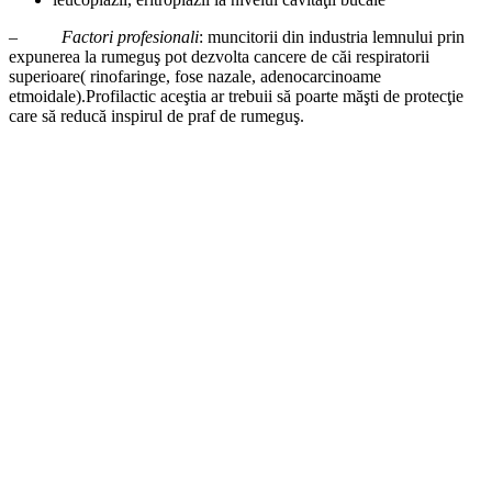
–
Factori profesionali
: muncitorii din industria lemnului prin
expunerea la rumeguş pot dezvolta cancere de căi respiratorii
superioare( rinofaringe, fose nazale, adenocarcinoame
etmoidale).Profilactic aceştia ar trebuii să poarte măşti de protecţie
care să reducă inspirul de praf de rumeguş.