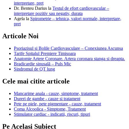
interpretare, pret
Dr. Benteu Darius
la
Testul de efort cardiovascular –
interpretare pozitiv sau negativ, durata
Agela
la
Spirometrie – tehnica, valori normale, interpretare,
pret
Articole Noi
Psoriazisul si Bolile Cardiovasculare – Conexiunea Ascunsa
Tarife Spitalul Premiere Timisoara
Anatomie Artere Coronare. Artera coronara stanga si dreapta.
Bradicardie sinusală – Puls Mic
Sindromul de QT lung
Cele mai citite articole
Mancarime anala - cauze, simptome, tratament
Dureri de gambe - cauze si tratament
Pete pe piele, pete pigmentare - cauze, tratament
Coma Alcoolica - Simptome, Tratament
Stimulator cardiac - indicatii, riscuri, tipuri
Pe Acelasi Subiect