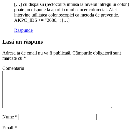
[…] cu dispalzii (rectocolita intinsa la nivelul intregului colon)
poate predispune la aparitia unui cancer colorectal. Aici
intervine utilitatea colonoscopiei ca metoda de preventie.
AKPC_IDS += "2686,"; […]
Răspunde
Lasă un răspuns
Adresa ta de email nu va fi publicată.
Câmpurile obligatorii sunt
marcate cu
*
Comentariu
Nume
*
Email
*