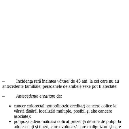
– Incidenţa rară înaintea
vârstei
de 45 ani la cei care nu au
antecedente familiale, persoanele de ambele sexe pot fi afectate.
–
Antecedente ereditare
de:
cancer colorectal nonpolipozic ereditar( cancere colice la
vârstă tânără, localizări multiple, posibil şi alte cancere
asociate);
polipoza adenomatoasă colică( prezenţa de sute de polipi la
adolescenţi şi tineri, care evoluează spre malignizare şi care