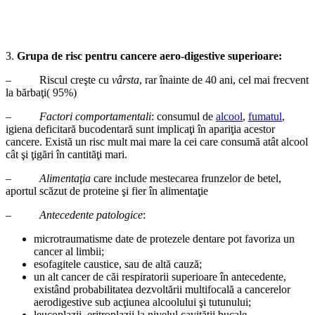
3.
Grupa de risc pentru cancere aero-digestive superioare:
– Riscul creşte cu
vârsta
, rar înainte de 40 ani, cel mai frecvent
la bărbaţi( 95%)
–
Factori comportamentali
: consumul de
alcool
,
fumatul
,
igiena deficitară bucodentară sunt implicaţi în apariţia acestor
cancere. Există un risc mult mai mare la cei care consumă atât alcool
cât şi ţigări în cantităţi mari.
–
Alimentaţia
care include mestecarea frunzelor de betel,
aportul scăzut de proteine şi fier în alimentaţie
–
Antecedente patologice
:
microtraumatisme date de protezele dentare pot favoriza un
cancer al limbii;
esofagitele caustice, sau de altă cauză;
un alt cancer de căi respiratorii superioare în antecedente,
existând probabilitatea dezvoltării multifocală a cancerelor
aerodigestive sub acţiunea alcoolului şi tutunului;
leucoplazii, eritroplazii la nivelul cavităţii bucale