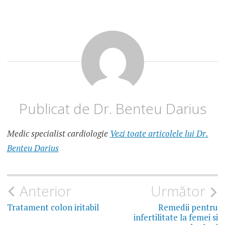
CIROZA
CIROZA
COMPENSATA
CIROZA
HEPATICA
DECOMPENSATA
CIROZA
HEPATICA
TRATAMENT
Publicat de
Dr. Benteu Darius
DIETA
IN
CIROZA
HEPATICA
Medic specialist cardiologie
Vezi toate articolele lui Dr.
ETAPE
Benteu Darius
TRATAMENT
CIROZA
LAMIVUDINA
Navigare
Anterior
Următor
în
Tratament colon iritabil
Remedii pentru
PROTECTOARE
HEPATICE
infertilitate la femei si