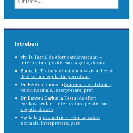
DUPĂ:
Intrebari
vivi
la
Testul de efort cardiovascular –
interpretare pozitiv sau negativ, durata
Banca
la
Tratament minim invaziv in hernia
de disc-nucleoplastie percutana
Dr. Benteu Darius
la
Spirometrie – tehnica,
valori normale, interpretare, pret
Dr. Benteu Darius
la
Testul de efort
cardiovascular – interpretare pozitiv sau
negativ, durata
Agela
la
Spirometrie – tehnica, valori
normale, interpretare, pret