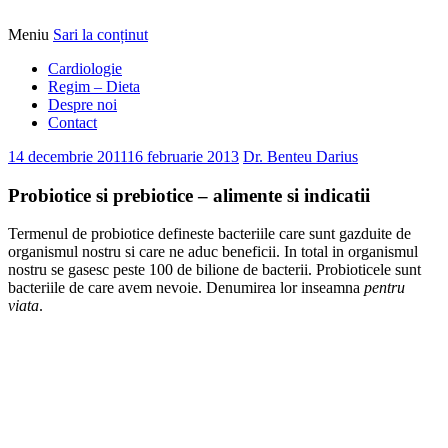
Meniu
Sari la conținut
Alimentatia sa iti fie medicatia
DrBendo.ro
Cardiologie
Regim – Dieta
Despre noi
Contact
14 decembrie 2011
16 februarie 2013
Dr. Benteu Darius
Probiotice si prebiotice – alimente si indicatii
Termenul de probiotice defineste bacteriile care sunt gazduite de
organismul nostru si care ne aduc beneficii. In total in organismul
nostru se gasesc peste 100 de bilione de bacterii. Probioticele sunt
bacteriile de care avem nevoie. Denumirea lor inseamna
pentru
viata
.