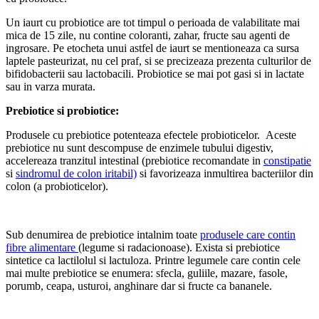
Un iaurt cu probiotice are tot timpul o perioada de valabilitate mai
mica de 15 zile, nu contine coloranti, zahar, fructe sau agenti de
ingrosare. Pe etocheta unui astfel de iaurt se mentioneaza ca sursa
laptele pasteurizat, nu cel praf, si se precizeaza prezenta culturilor de
bifidobacterii sau lactobacili. Probiotice se mai pot gasi si in lactate
sau in varza murata.
Prebiotice si probiotice:
Produsele cu prebiotice potenteaza efectele probioticelor. Aceste
prebiotice nu sunt descompuse de enzimele tubului digestiv,
accelereaza tranzitul intestinal (prebiotice recomandate in
constipatie
si
sindromul de colon iritabil)
si favorizeaza inmultirea bacteriilor din
colon (a probioticelor).
Sub denumirea de prebiotice intalnim toate
produsele care contin
fibre alimentare
(legume si radacionoase). Exista si prebiotice
sintetice ca lactilolul si lactuloza. Printre legumele care contin cele
mai multe prebiotice se enumera: sfecla, guliile, mazare, fasole,
porumb, ceapa, usturoi, anghinare dar si fructe ca bananele.