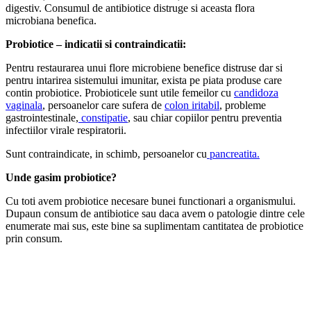
digestiv. Consumul de antibiotice distruge si aceasta flora
microbiana benefica.
Probiotice – indicatii si contraindicatii:
Pentru restaurarea unui flore microbiene benefice distruse dar si
pentru intarirea sistemului imunitar, exista pe piata produse care
contin probiotice. Probioticele sunt utile femeilor cu
candidoza
vaginala
, persoanelor care sufera de
colon iritabil
, probleme
gastrointestinale,
constipatie
, sau chiar copiilor pentru preventia
infectiilor virale respiratorii.
Sunt contraindicate, in schimb, persoanelor cu
pancreatita.
Unde gasim probiotice?
Cu toti avem probiotice necesare bunei functionari a organismului.
Dupaun consum de antibiotice sau daca avem o patologie dintre cele
enumerate mai sus, este bine sa suplimentam cantitatea de probiotice
prin consum.