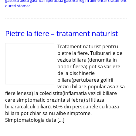
gastrita dieta
gastrita hiperacida
gastrita regim alimentar
tratament
dureri stomac
Pietre la fiere – tratament naturist
Tratament naturist pentru
pietre la fiere. Tulburarile de
vezica biliara (denumita in
popor fierea) pot sa varieze
de la dischinezie
biliara(pertubarea golirii
vezicii biliare-popular asa zisa
fiere lenesa) la colecistita(inflamatia vezicii biliare
care simptomatic prezinta si febra) si litiaza
biliara(calculi biliari). 60% din persoanele cu litiaza
biliara pot chiar sa nu aibe simptome.
Simptomatologia data […]