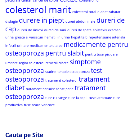
pectorala
cancer
cancer de colon
colesterol ldl
colesterol marit
colesterol total
diabet zaharat
durere in piept
dureri de
disfagie
dureri abdominale
cap
dureri de rinichi
dureri de sani
dureri de spate
epistaxis
examen
urina
greata si varsaturi
hematii in urina
hepatita b
hipertensiune arteriala
medicamente pentru
infectii urinare
medicamente diaree
osteoporoza
pentru slabit
pentru tuse
picioare
simptome
umflate
regim colesterol
remedii diaree
osteoporoza
test
statine
terapie osteoporoza
osteoporoza
tratament
tratament colesterol
diabet
tratament
tratament naturist constipatie
osteoporoza
tuse cu sange
tuse la copii
tuse latratoare
tuse
productiva
tuse seaca
varicocel
Cauta pe Site