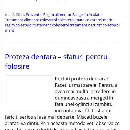
mai 2, 2011,
Preventie
Regim alimentar
Sange si circulatie
Tratament
alimente colesterol
colesterol mare
colesterol marit
regim colesterol
tratament colesterol
tratament naturist colesterol
marit
Proteza dentara – sfaturi pentru
folosire
Purtati proteza dentara?
Faceti urmatoarele: Pentru a
avea mai multa incredere in
dumneavoastra mergeti in
fata unei oglinzi si zambiti,
incruntati-va, fiti trist apoi
fericit, serios si asa mai departe. Miscati buzele,
aratati-va dintii. Prin aceasta metoda veti observa ce
nu este cum va doriti dvs si cand veti fi in jurul altor