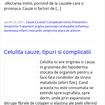
afectarea inimii, pornind de la cauzele care o
provoaca. Cauze si factori de […]
aprilie 29, 2011,
Cauze
Ce este?
Complicatii
Inima
Preventie
s
Simptome
Tratament
angina pectorala
cardiopatie ischemica
dureroasa
infarct miocardic simptome
placa de aterom
Celulita cauze, tipuri si complicatii
Celulita isi are originea si cauza
in grasimea din hipoderma
stocata de organism pentru a
face fata conditiilor de stress
metabolic (efort fizic). Cand
aceasta nu este consumata se
extinde spre suprafata, spre
derm, unde prin expansiune
ditruge fibrele de colagen si elastina ale pielii oferind