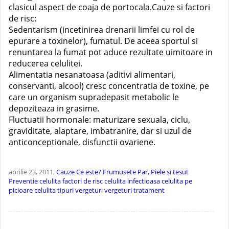
clasicul aspect de coaja de portocala.Cauze si factori
de risc:
Sedentarism (incetinirea drenarii limfei cu rol de
epurare a toxinelor), fumatul. De aceea sportul si
renuntarea la fumat pot aduce rezultate uimitoare in
reducerea celulitei.
Alimentatia nesanatoasa (aditivi alimentari,
conservanti, alcool) cresc concentratia de toxine, pe
care un organism supradepasit metabolic le
depoziteaza in grasime.
Fluctuatii hormonale: maturizare sexuala, ciclu,
graviditate, alaptare, imbatranire, dar si uzul de
anticonceptionale, disfunctii ovariene.
aprilie 23, 2011,
Cauze
Ce este?
Frumusete
Par, Piele si tesut
Preventie
celulita factori de risc
celulita infectioasa
celulita pe
picioare
celulita tipuri
vergeturi
vergeturi tratament