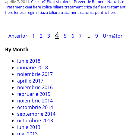
aprilie 7, 2011,
Ce este?
Ficat si colecist
Preventie
Remedii Naturiste
Tratament
ceai fiere
colica biliara tratament
criza de fiere tratament
fiere lenesa
regim litiaza biliara
tratament naturist pentru fiere
Navigare
4
Anterior
1
2
3
5
6
7
…
9
Următor
în
By Month
articole
iunie 2018
ianuarie 2018
noiembrie 2017
aprilie 2017
noiembrie 2016
februarie 2015
noiembrie 2014
octombrie 2014
septembrie 2014
octombrie 2013
iunie 2013
mai 2013