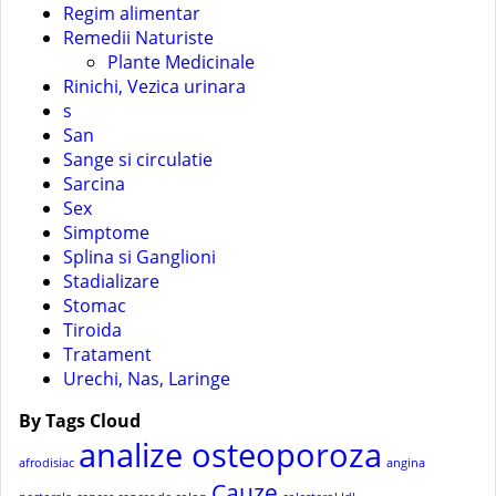
Regim alimentar
Remedii Naturiste
Plante Medicinale
Rinichi, Vezica urinara
s
San
Sange si circulatie
Sarcina
Sex
Simptome
Splina si Ganglioni
Stadializare
Stomac
Tiroida
Tratament
Urechi, Nas, Laringe
By Tags Cloud
analize osteoporoza
afrodisiac
angina
Cauze