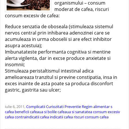
organismului – consum
moderat de cafea, riscuri
consum excesiv de cafea:
Reduce senzatia de oboseala (stimuleaza sistemul
nervos central prin inhibarea adenozinei care se
acumuleaza in urma oboselii si are efect inhibitor
asupra acestuia);
Imbunatateste performanta cognitiva si mentine
alerta vigilenta, dar in excse produce anxietate si
insomnii;
Stimuleaza peristaltismul intestinal adica
amelioareaza tranzitul si previne constipatia, insa in
exces inainte de asta poate sa produca disconfort
gastric, gastrita sau ulcer;
iulie 6, 2011,
Complicatii
Curiozitati
Preventie
Regim alimentar
s
cafea beneficii
cafeaua si bolile
cafeaua si sanatatea
consum excesiv
cafea
contraindicatii cafea
indicatii cafea
riscuri consum cafea